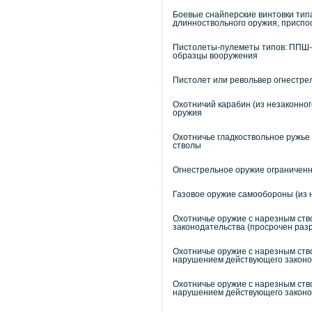
Боевые снайперские винтовки тип
длинноствольного оружия, приспо
Пистолеты-пулеметы типов: ППШ-4
образцы вооружения
Пистолет или револьвер огнестре
Охотничий карабин (из незаконног
оружия
Охотничье гладкоствольное ружье 
стволы
Огнестрельное оружие ограниченн
Газовое оружие самообороны (из 
Охотничье оружие с нарезным ст
законодательства (просрочен раз
Охотничье оружие с нарезным ств
нарушением действующего законо
Охотничье оружие с нарезным ство
нарушением действующего законо