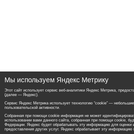
Мы используем Яндекс Метрику
Этот сайт использует сервис веб-аналитики Яндекс Метрика, предос
(далее — Яндекс).
Сервис Яндекс Метрика использует технологию “cookie” — небольши
пользовательской активности.
Собранная при помощи cookie информация не может идентифицироват
использовании вами данного сайта, собранная при помощи cookie, бу
Федерации. Яндекс будет обрабатывать эту информацию для оценки ис
предоставления других услуг. Яндекс обрабатывает эту информацию 