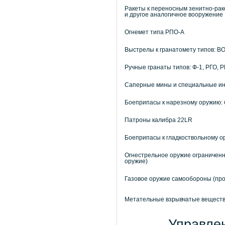
Ракеты к переносным зенитно-раке
и другое аналогичное вооружение
Огнемет типа РПО-А
Выстрелы к гранатомету типов: В
Ручные гранаты типов: Ф-1, РГО, 
Саперные мины и специальные и
Боеприпасы к нарезному оружию: 
Патроны калибра 22LR
Боеприпасы к гладкоствольному 
Огнестрельное оружие ограничен
оружие)
Газовое оружие самообороны (пр
Метательные взрывчатые вещества
Управле