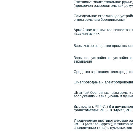
Охотничье гладкоствольное ружье
(просрочен разрешительный докум
Самодельное стреляющее устройс
огнестрельным боеприпасом)
Армейское взрывчатое вещество: т
изделия из них
Взрывчатое вещество промышленно
Взрывное устройство - устройство
взрывания
Средство взрывания: электродето
Огнепроводные и электропроводн
Штатный боеприпас - выстрелы к 
вооружению и авиационным пушк
Выстрелы к РПГ-7, 7В и другим ко
гранатометам: РПГ-18 "Муха", РПГ-
Управляемые противотанковые раке
9м113 (для "Конкурса")) и танковы
аналогичные типы) в пусковых кон