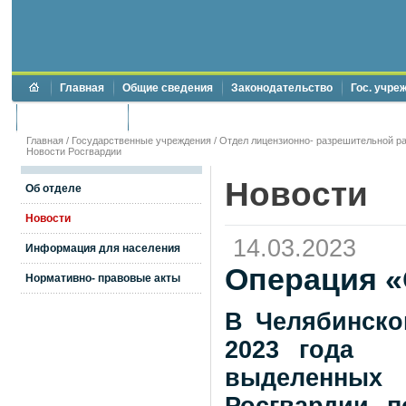
Главная
Общие сведения
Законодательство
Гос. учре
Торги и аукционы
Противодействие коррупции
Главная
/
Государственные учреждения
/
Отдел лицензионно- разрешительной ра
Новости Росгвардии
Новости
Об отделе
Новости
14.03.2023
Информация для населения
Операция «
Нормативно- правовые акты
В Челябинско
2023 года (
выделенных 
Росгвардии п