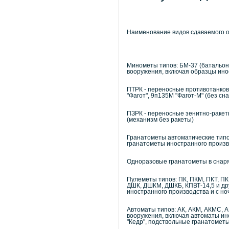
Наименование видов сдаваемого о
Минометы типов: БМ-37 (батальон
вооружения, включая образцы ино
ПТРК - переносные противотанков
"Фагот", 9п135М "Фагот-М" (без сн
ПЗРК - переносные зенитно-ракетн
(механизм без ракеты)
Гранатометы автоматические типов
гранатометы иностранного произв
Одноразовые гранатометы в снаря
Пулеметы типов: ПК, ПКМ, ПКТ, ПК
ДШК, ДШКМ, ДШКБ, КПВТ-14,5 и др
иностранного производства и с н
Автоматы типов: АК, АКМ, АКМС, А
вооружения, включая автоматы ин
"Кедр", подствольные гранатометы