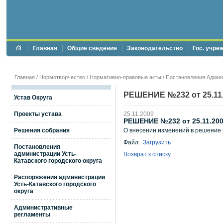
Главная
Общие сведения
Законодательство
Гос. учре
Главная
/
Нормотворчество
/
Нормативно-правовые акты
/
Постановления Админи
РЕШЕНИЕ №232 от 25.11
Устав Округа
Проекты устава
25.11.2009
РЕШЕНИЕ №232 от 25.11.20
Решения собрания
О внесении изменений в решение 
Файл:
Загрузить
Постановления
администрации Усть-
Возврат к списку
Катавского городского округа
Распоряжения администрации
Усть-Катавского городского
округа
Административные
регламенты