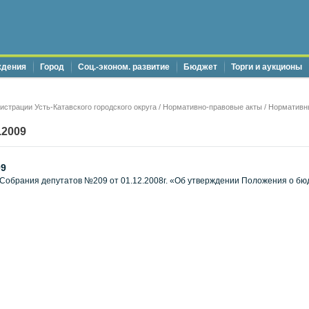
ждения
Город
Соц.-эконом. развитие
Бюджет
Торги и аукционы
страции Усть-Катавского городского округа
/
Нормативно-правовые акты
/
Нормативн
.2009
09
Собрания депутатов №209 от 01.12.2008г. «Об утверждении Положения о бюд