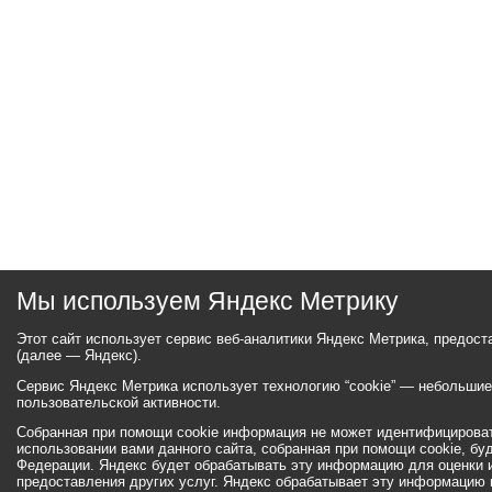
Мы используем Яндекс Метрику
Этот сайт использует сервис веб-аналитики Яндекс Метрика, предос
(далее — Яндекс).
Сервис Яндекс Метрика использует технологию “cookie” — небольши
пользовательской активности.
Собранная при помощи cookie информация не может идентифицироват
использовании вами данного сайта, собранная при помощи cookie, бу
Федерации. Яндекс будет обрабатывать эту информацию для оценки ис
предоставления других услуг. Яндекс обрабатывает эту информацию 