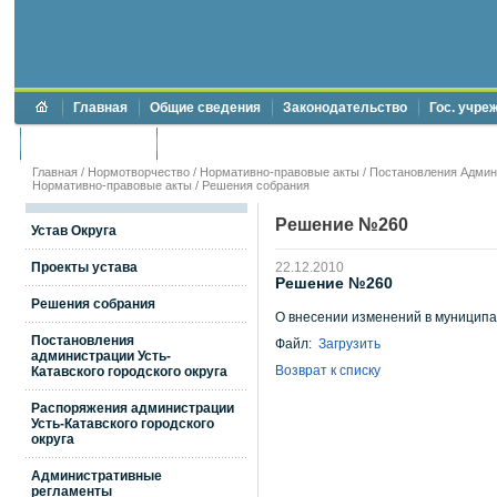
Главная
Общие сведения
Законодательство
Гос. учре
Торги и аукционы
Противодействие коррупции
Главная
/
Нормотворчество
/
Нормативно-правовые акты
/
Постановления Админи
Нормативно-правовые акты
/
Решения собрания
Решение №260
Устав Округа
Проекты устава
22.12.2010
Решение №260
Решения собрания
О внесении изменений в муницип
Постановления
Файл:
Загрузить
администрации Усть-
Возврат к списку
Катавского городского округа
Распоряжения администрации
Усть-Катавского городского
округа
Административные
регламенты