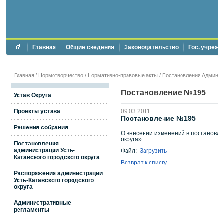
Главная
Общие сведения
Законодательство
Гос. учре
Главная
/
Нормотворчество
/
Нормативно-правовые акты
/
Постановления Админи
Постановление №195
Устав Округа
Проекты устава
09.03.2011
Постановление №195
Решения собрания
О внесении изменений в постановл
округа»
Постановления
администрации Усть-
Файл:
Загрузить
Катавского городского округа
Возврат к списку
Распоряжения администрации
Усть-Катавского городского
округа
Административные
регламенты