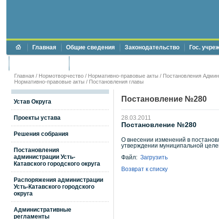
Главная
Общие сведения
Законодательство
Гос. учре
Торги и аукционы
Противодействие коррупции
Главная
/
Нормотворчество
/
Нормативно-правовые акты
/
Постановления Админи
Нормативно-правовые акты
/
Постановления главы
Постановление №280
Устав Округа
Проекты устава
28.03.2011
Постановление №280
Решения собрания
О внесении изменений в постановл
утверждении муниципальной целе
Постановления
администрации Усть-
Файл:
Загрузить
Катавского городского округа
Возврат к списку
Распоряжения администрации
Усть-Катавского городского
округа
Административные
регламенты