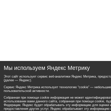
Мы используем Яндекс Метрику
Этот сайт использует сервис веб-аналитики Яндекс Метрика, предос
(далее — Яндекс).
Сервис Яндекс Метрика использует технологию “cookie” — небольши
пользовательской активности.
Собранная при помощи cookie информация не может идентифицироват
использовании вами данного сайта, собранная при помощи cookie, бу
Федерации. Яндекс будет обрабатывать эту информацию для оценки ис
предоставления других услуг. Яндекс обрабатывает эту информацию 