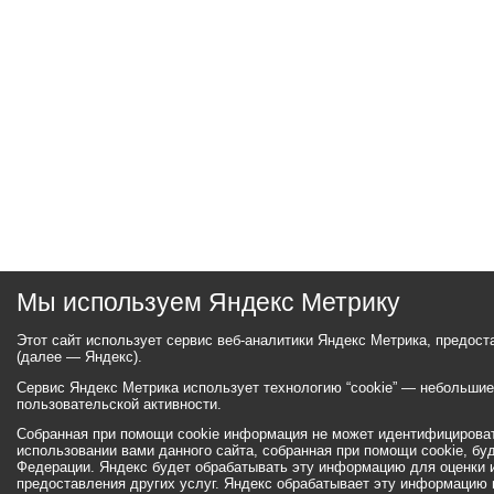
Мы используем Яндекс Метрику
Этот сайт использует сервис веб-аналитики Яндекс Метрика, предос
(далее — Яндекс).
Сервис Яндекс Метрика использует технологию “cookie” — небольши
пользовательской активности.
Собранная при помощи cookie информация не может идентифицироват
использовании вами данного сайта, собранная при помощи cookie, бу
Федерации. Яндекс будет обрабатывать эту информацию для оценки ис
предоставления других услуг. Яндекс обрабатывает эту информацию 