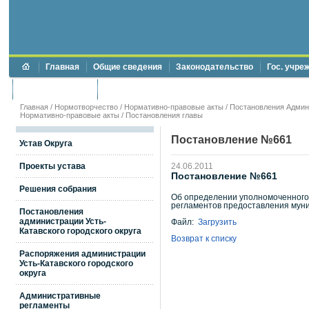
Главная
Общие сведения
Законодательство
Гос. учре
Торги и аукционы
Противодействие коррупции
Главная
/
Нормотворчество
/
Нормативно-правовые акты
/
Постановления Админи
Нормативно-правовые акты
/
Постановления главы
Постановление №661
Устав Округа
Проекты устава
24.06.2011
Постановление №661
Решения собрания
Об определении уполномоченного
регламентов предоставления муниц
Постановления
администрации Усть-
Файл:
Загрузить
Катавского городского округа
Возврат к списку
Распоряжения администрации
Усть-Катавского городского
округа
Административные
регламенты