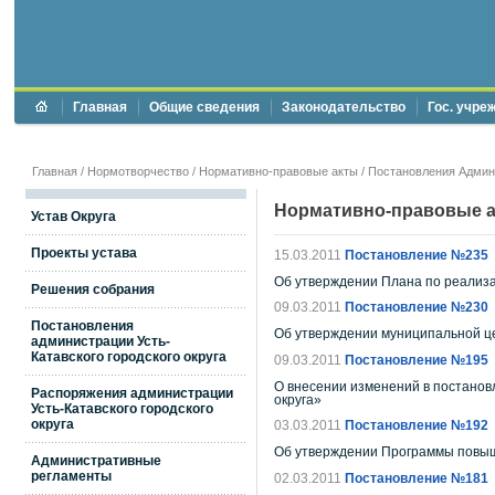
Главная
Общие сведения
Законодательство
Гос. учре
Главная
/
Нормотворчество
/
Нормативно-правовые акты
/
Постановления Админи
Нормативно-правовые 
Устав Округа
Проекты устава
15.03.2011
Постановление №235
Об утверждении Плана по реализац
Решения собрания
09.03.2011
Постановление №230
Постановления
Об утверждении муниципальной це
администрации Усть-
Катавского городского округа
09.03.2011
Постановление №195
О внесении изменений в постановл
Распоряжения администрации
округа»
Усть-Катавского городского
округа
03.03.2011
Постановление №192
Об утверждении Программы повыше
Административные
регламенты
02.03.2011
Постановление №181