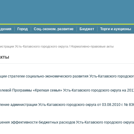
ждения
Город
Соц.-эконом. развитие
Бюджет
Торги и аукционы
страции Усть-Катавского городского округа
/ Нормативно-правовые акты
акты
ии стратегии социально-экономического развития Усть-Катавского городского
левой Программы «Крепкая семья» Усть-Катавского городского округа на 20
ение администрации Усть-Катавского городского округа от 03.08.2010 г. № 8
ния эффективности бюджетных расходов Усть-Катавского городского округа 