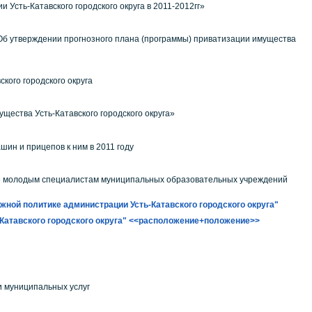
сть-Катавского городского округа в 2011-2012гг»
«Об утверждении прогнозного плана (программы) приватизации имущества
ого городского округа
ества Усть-Катавского городского округа»
ин и прицепов к ним в 2011 году
те молодым специалистам муниципальных образовательных учреждений
жной политике администрации Усть-Катавского городского округа"
-Катавского городского округа" <<расположение+положение>>
и муниципальных услуг