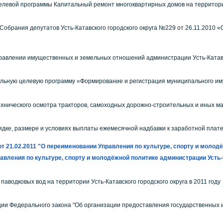
левой программы Капитальный ремонт многоквартирных домов на территории У
Собрания депутатов Усть-Катавского городского округа №229 от 26.11.2010 
авлении имущественных и земельных отношений администрации Усть-Катавск
льную целевую программу «Формирование и регистрация муниципального имущ
хнического осмотра тракторов, самоходных дорожно-строительных и иных маш
ядке, размере и условиях выплаты ежемесячной надбавки к заработной пла
 21.02.2011 "О переименовании Управления по культуре, спорту и молодё
авления по культуре, спорту и молодёжной политике администрации Усть
паводковых вод на территории Усть-Катавского городского округа в 2011 году
ии Федерального закона "Об организации предоставления государственных 