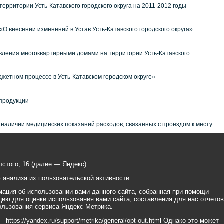
рритории Усть-Катавского городского округа на 2011-2012 годы
О внесении изменений в Устав Усть-Катавского городского округа»
ления многоквартирными домами на территории Усть-Катавского
жетном процессе в Усть-Катавском городском округе»
 продукции
наличии медицинских показаний расходов, связанных с проездом к месту
стого, 16 (далее — Яндекс).
анализа их пользовательской активности.
ация об использовании вами данного сайта, собранная при помощи
цию для оценки использования вами сайта, составления для нас отчетов
ользования сервиса Яндекс Метрика.
tps://yandex.ru/support/metrika/general/opt-out.html Однако это может