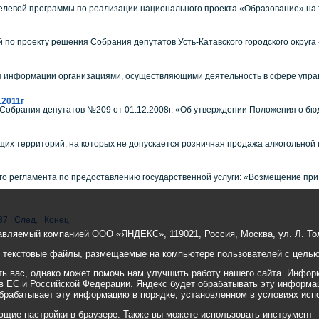
левой программы по реализации национального проекта «Образование» на те
по проекту решения Собрания депутатов Усть-Катавского городского округа «
 информации организациями, осуществляющими деятельность в сфере управ
2011г
Собрания депутатов №209 от 01.12.2008г. «Об утверждении Положения о бюд
их территорий, на которых не допускается розничная продажа алкогольной
о регламента по предоставлению государственной услуги: «Возмещение при 
37
|
След.
|
Конец
авляемый компанией ООО «ЯНДЕКС», 119021, Россия, Москва, ул. Л. Тол
е текстовые файлы, размещаемые на компьютере пользователей с целью 
 вас, однако может помочь нам улучшить работу нашего сайта. Информ
 в ЕС и Российской Федерации. Яндекс будет обрабатывать эту информа
 обрабатывает эту информацию в порядке, установленном в условиях исп
ие настройки в браузере. Также вы можете использовать инструмент — ht