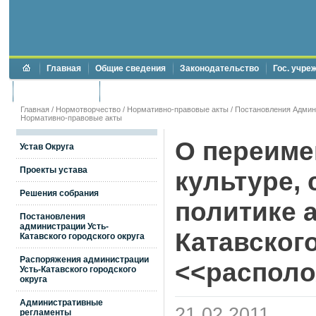
Главная
Общие сведения
Законодательство
Гос. учре
Торги и аукционы
Противодействие коррупции
Главная
/
Нормотворчество
/
Нормативно-правовые акты
/
Постановления Админи
Нормативно-правовые акты
О переиме
Устав Округа
Проекты устава
культуре,
Решения собрания
политике 
Постановления
администрации Усть-
Катавского
Катавского городского округа
Распоряжения администрации
<<распол
Усть-Катавского городского
округа
Административные
21.02.2011
регламенты