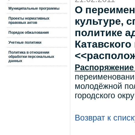
О переимен
Муниципальные программы
культуре, 
Проекты нормативных
правовых актов
политике а
Порядок обжалования
Катавского 
Учетные политики
<<располо
Политика в отношении
обработки персональных
данных
Распоряжение
переименовании
молодёжной пол
городского окру
Возврат к списк