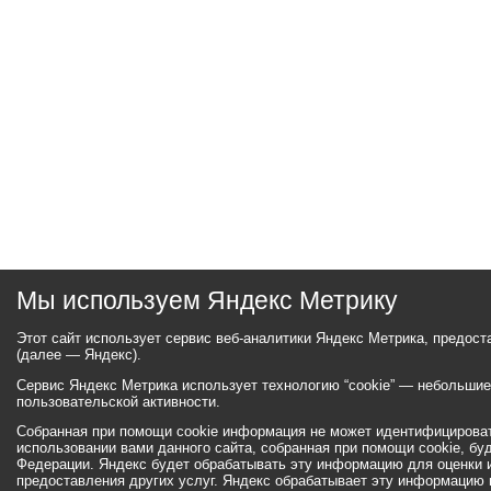
Мы используем Яндекс Метрику
Этот сайт использует сервис веб-аналитики Яндекс Метрика, предос
(далее — Яндекс).
Сервис Яндекс Метрика использует технологию “cookie” — небольши
пользовательской активности.
Собранная при помощи cookie информация не может идентифицироват
использовании вами данного сайта, собранная при помощи cookie, бу
Федерации. Яндекс будет обрабатывать эту информацию для оценки ис
предоставления других услуг. Яндекс обрабатывает эту информацию 