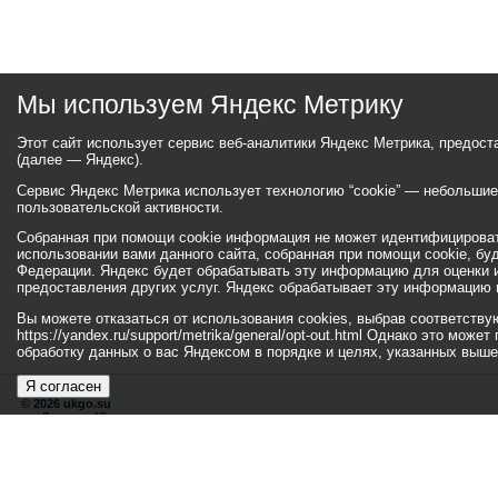
Мы используем Яндекс Метрику
Этот сайт использует сервис веб-аналитики Яндекс Метрика, предос
(далее — Яндекс).
Сервис Яндекс Метрика использует технологию “cookie” — небольши
пользовательской активности.
Собранная при помощи cookie информация не может идентифицироват
использовании вами данного сайта, собранная при помощи cookie, бу
Федерации. Яндекс будет обрабатывать эту информацию для оценки ис
предоставления других услуг. Яндекс обрабатывает эту информацию 
Вы можете отказаться от использования cookies, выбрав соответств
https://yandex.ru/support/metrika/general/opt-out.html Однако это мо
обработку данных о вас Яндексом в порядке и целях, указанных выше
Я согласен
© 2026 ukgo.su
ул. Ленина, 47а
тел.: +7 (351-67) 2-52-34
Эл. почта:
adm-pressa@yandex.ru
© 2001-2010 «Би
Хиты
110101234