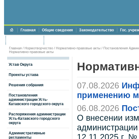
Главная
Общие сведения
Законодательство
Гос. учре
Торги и аукционы
Противодействие коррупции
Главная
/
Нормотворчество
/
Нормативно-правовые акты
/
Постановления Админи
Нормативно-правовые акты
Нормативн
Устав Округа
Проекты устава
07.08.2026
Инф
Решения собрания
применению м
Постановления
администрации Усть-
Катавского городского округа
06.08.2026
Пос
Распоряжения администрации
О внесении изм
Усть-Катавского городского
округа
администрации 
Административные
12.11.2025 г. 
регламенты