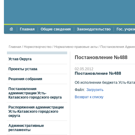
Главная
Общие сведения
Законодательство
Гос. учре
Главная
/
Нормотворчество
/
Нормативно-правовые акты
/
Постановления Админи
Постановление №488
Устав Округа
Проекты устава
02.05.2012
Постановление №488
Решения собрания
Об исполнении бюджета Усть-Катавс
Постановления
Файл:
Загрузить
администрации Усть-
Возврат к списку
Катавского городского округа
Распоряжения администрации
Усть-Катавского городского
округа
Административные
регламенты