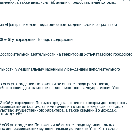
ления, а также иных услуг (функций), предоставление которых
ния «Центр психолого-педагогической, медицинской и социальной
№ 30 «Об утверждении Порядка содержания
остроительной деятельности на территории Усть-Катавского городского
ельности Муниципальным казённым учреждением дополнительного
 3 «Об утверждении Положения об оплате труда работников,
беспечение деятельности органов местного самоуправления Усть-
№82 «Об утверждении Порядка представления и проверки достоверности
, замещающими (занимающими) муниципальные должности в органах
ельствах имущественного характера, а также сведений о доходах,
етних детей»
№ 2 «Об утверждении Положения об оплате труда муниципальных
ных лиц, замещающих муниципальные должности Усть-Катавского