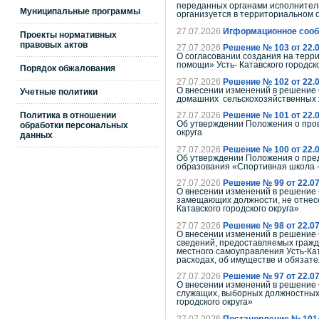
переданных органами исполнитель
Муниципальные программы
организуется в территориальном 
27.07.2026
Игформационное сооб
Проекты нормативных
правовых актов
27.07.2026
Решение № 103 от 22.
О согласовании создания на терри
помощи» Усть- Катавского городск
Порядок обжалования
27.07.2026
Решение № 102 от 22.
О внесении изменений в решение С
Учетные политики
домашних сельскохозяйственных ж
Политика в отношении
27.07.2026
Решение № 101 от 22.
Об утверждении Положения о пров
обработки персональных
округа
данных
27.07.2026
Решение № 100 от 22.
Об утверждении Положения о пре
образования «Спортивная школа 
27.07.2026
Решение № 99 от 22.07
О внесении изменений в решение С
замещающих должности, не отнесе
Катавского городского округа»
27.07.2026
Решение № 98 от 22.07
О внесении изменений в решение 
сведений, предоставляемых граж
местного самоуправления Усть-Кат
расходах, об имуществе и обязате
27.07.2026
Решение № 97 от 22.07
О внесении изменений в решение 
служащих, выборных должностных 
городского округа»
27.07.2026
Постановление № 101