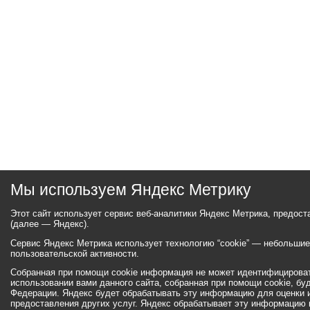
Мы используем Яндекс Метрику
Этот сайт использует сервис веб-аналитики Яндекс Метрика, предос
(далее — Яндекс).
Сервис Яндекс Метрика использует технологию “cookie” — небольши
пользовательской активности.
Собранная при помощи cookie информация не может идентифицироват
использовании вами данного сайта, собранная при помощи cookie, бу
Федерации. Яндекс будет обрабатывать эту информацию для оценки ис
предоставления других услуг. Яндекс обрабатывает эту информацию 