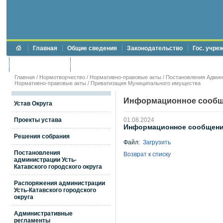
Главная
Общие сведения
Законодательство
Гос. учре
Торги и аукционы
Противодействие коррупции
Главная
/
Нормотворчество
/
Нормативно-правовые акты
/
Постановления Админи
Нормативно-правовые акты
/
Приватизация Муниципального имущества
Информационное сообще
Устав Округа
Проекты устава
01.08.2024
Информационное сообщение
Решения собрания
Файл:
Загрузить
Постановления
Возврат к списку
администрации Усть-
Катавского городского округа
Распоряжения администрации
Усть-Катавского городского
округа
Административные
регламенты