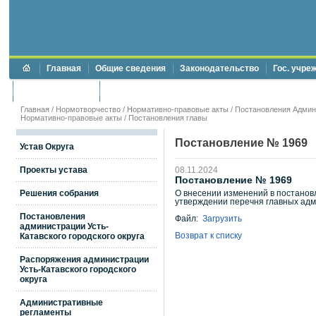
Главная
Общие сведения
Законодательство
Гос. учре
Торги и аукционы
Противодействие коррупции
Главная
/
Нормотворчество
/
Нормативно-правовые акты
/
Постановления Админи
Нормативно-правовые акты
/
Постановления главы
Постановление № 1969
Устав Округа
Проекты устава
08.11.2024
Постановление № 1969
Решения собрания
О внесении изменений в постановл
утверждении перечня главных адм
Постановления
Файл:
Загрузить
администрации Усть-
Возврат к списку
Катавского городского округа
Распоряжения администрации
Усть-Катавского городского
округа
Административные
регламенты