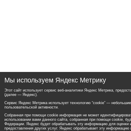
Мы используем Яндекс Метрику
Этот сайт использует сервис веб-аналитики Яндекс Метрика, предос
(далее — Яндекс).
Сервис Яндекс Метрика использует технологию “cookie” — небольши
пользовательской активности.
Собранная при помощи cookie информация не может идентифицироват
использовании вами данного сайта, собранная при помощи cookie, бу
Федерации. Яндекс будет обрабатывать эту информацию для оценки ис
предоставления других услуг. Яндекс обрабатывает эту информацию 