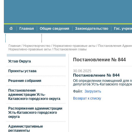
Главная
Общие сведения
Законодательство
Гос. учре
Торги и аукционы
Противодействие коррупции
Главная
/
Нормотворчество
/
Нормативно-правовые акты
/
Постановления Админи
Нормативно-правовые акты
/
Постановления главы
Постановление № 844
Устав Округа
Проекты устава
30.06.2025
Постановление № 844
Решения собрания
Об определении помещений для г
депутатов Усть-Катавского городск
Постановления
Файл:
Загрузить
администрации Усть-
Возврат к списку
Катавского городского округа
Распоряжения администрации
Усть-Катавского городского
округа
Административные
регламенты