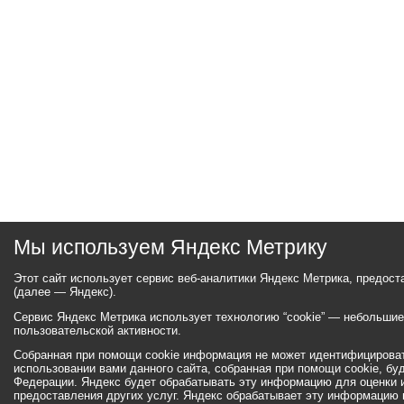
Мы используем Яндекс Метрику
Этот сайт использует сервис веб-аналитики Яндекс Метрика, предос
(далее — Яндекс).
Сервис Яндекс Метрика использует технологию “cookie” — небольши
пользовательской активности.
Собранная при помощи cookie информация не может идентифицироват
использовании вами данного сайта, собранная при помощи cookie, бу
Федерации. Яндекс будет обрабатывать эту информацию для оценки ис
предоставления других услуг. Яндекс обрабатывает эту информацию 