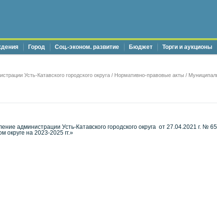
ждения
Город
Соц.-эконом. развитие
Бюджет
Торги и аукционы
страции Усть-Катавского городского округа
/
Нормативно-правовые акты
/
Муниципал
ление администрации Усть-Катавского городского округа от 27.04.2021 г. №
м округе на 2023-2025 гг.»