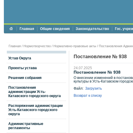
Главная
Общие сведения
Законодательство
Гос. учре
Главная
/
Нормотворчество
/
Нормативно-правовые акты
/
Постановления Админи
Постановление № 938
Устав Округа
Проекты устава
24.07.2025
Постановление № 938
Решения собрания
О внесении изменений в постанов
культуры в Усть-Катавском городско
Постановления
Файл:
Загрузить
администрации Усть-
Возврат к списку
Катавского городского округа
Распоряжения администрации
Усть-Катавского городского
округа
Административные
регламенты