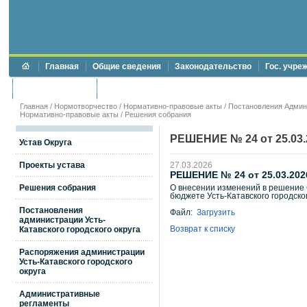
Главная
Общие сведения
Законодательство
Гос. учре
Торги и аукционы
Противодействие коррупции
Главная
/
Нормотворчество
/
Нормативно-правовые акты
/
Постановления Админи
Нормативно-правовые акты
/
Решения собрания
РЕШЕНИЕ № 24 от 25.03.
Устав Округа
Проекты устава
27.03.2026
РЕШЕНИЕ № 24 от 25.03.202
Решения собрания
О внесении изменений в решение С
бюджете Усть-Катавского городског
Постановления
Файл:
Загрузить
администрации Усть-
Возврат к списку
Катавского городского округа
Распоряжения администрации
Усть-Катавского городского
округа
Административные
регламенты