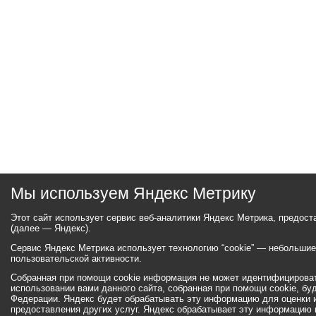
Мы используем Яндекс Метрику
Этот сайт использует сервис веб-аналитики Яндекс Метрика, предос
(далее — Яндекс).
Сервис Яндекс Метрика использует технологию “cookie” — небольши
пользовательской активности.
Собранная при помощи cookie информация не может идентифицироват
использовании вами данного сайта, собранная при помощи cookie, бу
Федерации. Яндекс будет обрабатывать эту информацию для оценки ис
предоставления других услуг. Яндекс обрабатывает эту информацию 