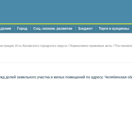
ждения
Город
Соц.-эконом. развитие
Бюджет
Торги и аукционы
страции Усть-Катавского городского округа
/
Нормативно-правовые акты
/
Постановле
д долей земельного участка и жилых помещений по адресу: Челябинская обл.,