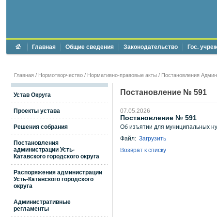
Главная
Общие сведения
Законодательство
Гос. учре
Главная
/
Нормотворчество
/
Нормативно-правовые акты
/
Постановления Админи
Постановление № 591
Устав Округа
Проекты устава
07.05.2026
Постановление № 591
Решения собрания
Об изъятии для муниципальных нуж
Файл:
Загрузить
Постановления
администрации Усть-
Возврат к списку
Катавского городского округа
Распоряжения администрации
Усть-Катавского городского
округа
Административные
регламенты