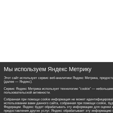
Мы используем Яндекс Метрику
Этот сайт использует сервис веб-аналитики Яндекс Метрика, предос
(далее — Яндекс).
Сервис Яндекс Метрика использует технологию “cookie” — небольши
пользовательской активности.
Собранная при помощи cookie информация не может идентифицироват
использовании вами данного сайта, собранная при помощи cookie, бу
Федерации. Яндекс будет обрабатывать эту информацию для оценки ис
предоставления других услуг. Яндекс обрабатывает эту информацию 