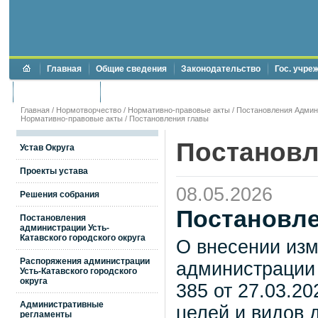
Главная
Общие сведения
Законодательство
Гос. учре
Торги и аукционы
Противодействие коррупции
Главная
/
Нормотворчество
/
Нормативно-правовые акты
/
Постановления Админи
Нормативно-правовые акты
/
Постановления главы
Постановл
Устав Округа
Проекты устава
08.05.2026
Решения собрания
Постановле
Постановления
администрации Усть-
Катавского городского округа
О внесении изм
Распоряжения администрации
администрации 
Усть-Катавского городского
округа
385 от 27.03.2
Административные
целей и видов
регламенты