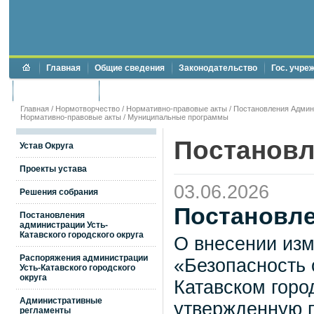
Главная
Общие сведения
Законодательство
Гос. учре
Торги и аукционы
Противодействие коррупции
Главная
/
Нормотворчество
/
Нормативно-правовые акты
/
Постановления Админи
Нормативно-правовые акты
/
Муниципальные программы
Постановл
Устав Округа
Проекты устава
03.06.2026
Решения собрания
Постановле
Постановления
администрации Усть-
Катавского городского округа
О внесении из
Распоряжения администрации
«Безопасность 
Усть-Катавского городского
округа
Катавском город
Административные
утвержденную 
регламенты