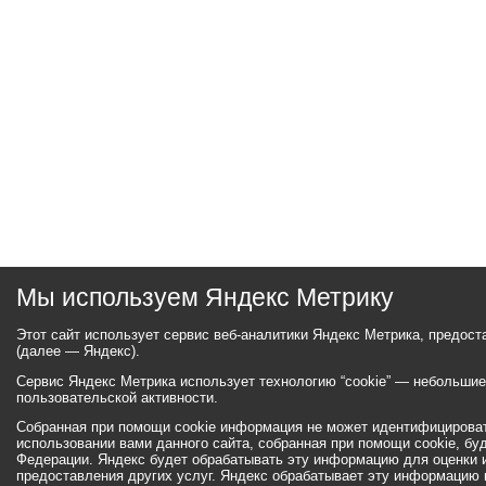
Мы используем Яндекс Метрику
Этот сайт использует сервис веб-аналитики Яндекс Метрика, предос
(далее — Яндекс).
Сервис Яндекс Метрика использует технологию “cookie” — небольши
пользовательской активности.
Собранная при помощи cookie информация не может идентифицироват
использовании вами данного сайта, собранная при помощи cookie, бу
Федерации. Яндекс будет обрабатывать эту информацию для оценки ис
предоставления других услуг. Яндекс обрабатывает эту информацию 