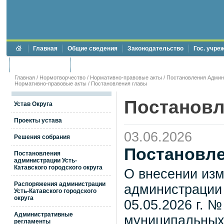
Главная
Общие сведения
Законодательство
Гос. учре
Торги и аукционы
Противодействие коррупции
Главная
/
Нормотворчество
/
Нормативно-правовые акты
/
Постановления Админи
Нормативно-правовые акты
/
Постановления главы
Постановл
Устав Округа
Проекты устава
03.06.2026
Решения собрания
Постановле
Постановления
администрации Усть-
Катавского городского округа
О внесении изм
Распоряжения администрации
администрации 
Усть-Катавского городского
округа
05.05.2026 г. 
Административные
муниципальных 
регламенты