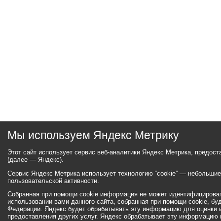
Мы используем Яндекс Метрику
Этот сайт использует сервис веб-аналитики Яндекс Метрика, предос
(далее — Яндекс).
Сервис Яндекс Метрика использует технологию “cookie” — небольши
пользовательской активности.
Собранная при помощи cookie информация не может идентифицироват
использовании вами данного сайта, собранная при помощи cookie, бу
Федерации. Яндекс будет обрабатывать эту информацию для оценки ис
предоставления других услуг. Яндекс обрабатывает эту информацию 