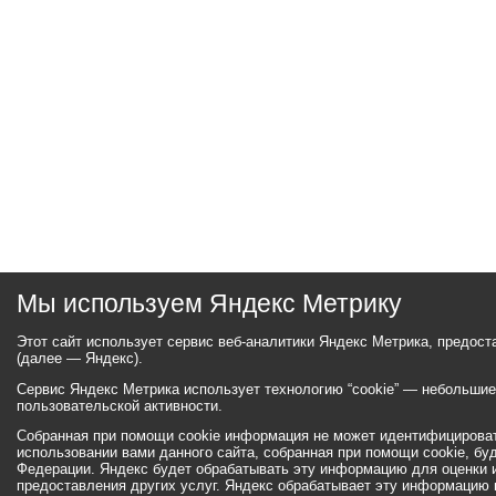
Мы используем Яндекс Метрику
Этот сайт использует сервис веб-аналитики Яндекс Метрика, предос
(далее — Яндекс).
Сервис Яндекс Метрика использует технологию “cookie” — небольши
пользовательской активности.
Собранная при помощи cookie информация не может идентифицироват
использовании вами данного сайта, собранная при помощи cookie, бу
Федерации. Яндекс будет обрабатывать эту информацию для оценки ис
предоставления других услуг. Яндекс обрабатывает эту информацию 