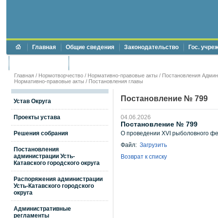
Главная
Общие сведения
Законодательство
Гос. учре
Торги и аукционы
Противодействие коррупции
Главная
/
Нормотворчество
/
Нормативно-правовые акты
/
Постановления Админи
Нормативно-правовые акты
/
Постановления главы
Постановление № 799
Устав Округа
Проекты устава
04.06.2026
Постановление № 799
Решения собрания
О проведении XVI рыболовного фе
Файл:
Загрузить
Постановления
администрации Усть-
Возврат к списку
Катавского городского округа
Распоряжения администрации
Усть-Катавского городского
округа
Административные
регламенты