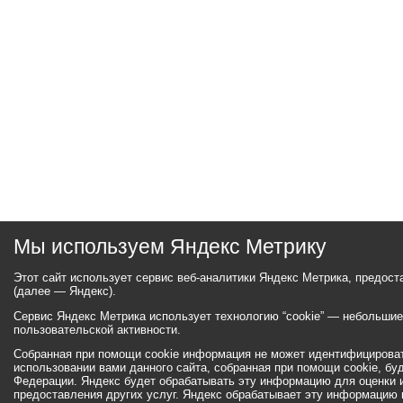
Мы используем Яндекс Метрику
Этот сайт использует сервис веб-аналитики Яндекс Метрика, предос
(далее — Яндекс).
Сервис Яндекс Метрика использует технологию “cookie” — небольши
пользовательской активности.
Собранная при помощи cookie информация не может идентифицироват
использовании вами данного сайта, собранная при помощи cookie, бу
Федерации. Яндекс будет обрабатывать эту информацию для оценки ис
предоставления других услуг. Яндекс обрабатывает эту информацию 