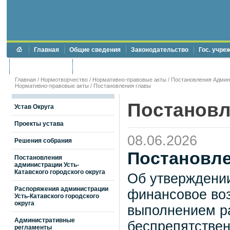
Главная
Общие сведения
Законодательство
Гос. учре
Торги и аукционы
Противодействие коррупции
Главная
/
Нормотворчество
/
Нормативно-правовые акты
/
Постановления Админи
Нормативно-правовые акты
/
Постановления главы
Постановл
Устав Округа
Проекты устава
08.06.2026
Решения собрания
Постановле
Постановления
администрации Усть-
Катавского городского округа
Об утверждени
Распоряжения администрации
финансовое воз
Усть-Катавского городского
округа
выполнением р
Административные
беспрепятствен
регламенты