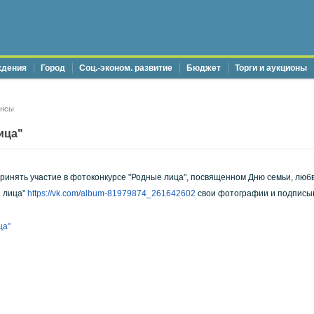
ждения
Город
Соц.-эконом. развитие
Бюджет
Торги и аукционы
онсы
ица"
ринять участие в фотоконкурсе "Родные лица", посвященном Дню семьи, любв
е лица"
https://vk.com/album-81979874_261642602
свои фотографии и подписыв
ца"