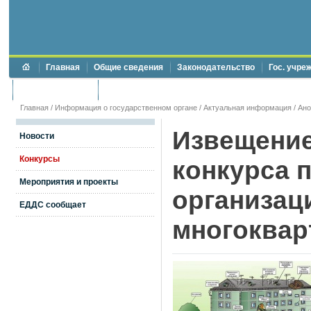
Главная
Общие сведения
Законодательство
Гос. учре
Торги и аукционы
Противодействие коррупции
Главная
/
Информация о государственном органе
/
Актуальная информация
/
Ан
Извещение
Новости
Конкурсы
конкурса 
Мероприятия и проекты
организац
ЕДДС сообщает
многоква