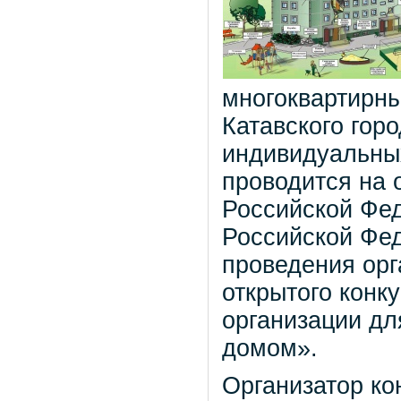
многоквартирны
Катавского гор
индивидуальны
проводится на 
Российской Фед
Российской Фед
проведения ор
открытого конк
организации дл
домом».
Организатор ко