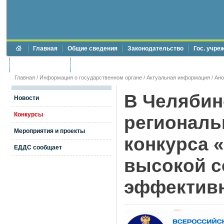
Главная
Общие сведения
Законодательство
Гос. учре
Торги и аукционы
Противодействие коррупции
Главная
/
Информация о государственном органе
/
Актуальная информация
/
Ан
В Челябин
Новости
Конкурсы
региональ
Мероприятия и проекты
конкурса 
ЕДДС сообщает
высокой с
эффектив