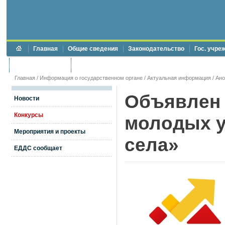
Главная
Общие сведения
Законодательство
Гос. учре
Торги и аукционы
Противодействие коррупции
Главная
/
Информация о государственном органе
/
Актуальная информация
/
Ан
Объявлен 
Новости
Конкурсы
молодых 
Мероприятия и проекты
села»
ЕДДС сообщает