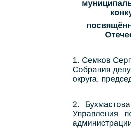
муниципаль
конк
посвящённ
Отечес
1. Семков Сер
Собрания депут
округа, предсе
2. Бухмастов
Управления п
администрации 