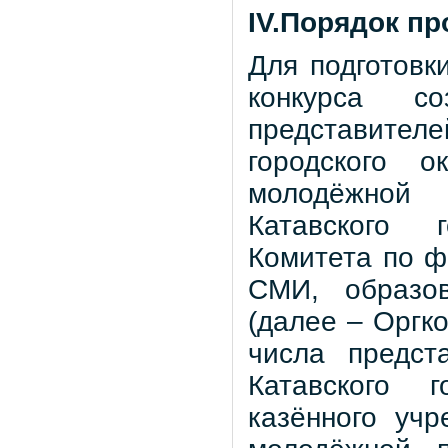
IV.Порядок п
Для подготовк
конкурса с
представителе
городского о
молодёжной 
Катавского г
Комитета по фи
СМИ, образов
(далее – Оргк
числа предст
Катавского г
казённого уч