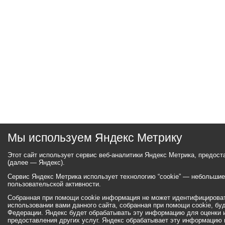
Мы используем Яндекс Метрику
Этот сайт использует сервис веб-аналитики Яндекс Метрика, предос
(далее — Яндекс).
Сервис Яндекс Метрика использует технологию “cookie” — небольши
пользовательской активности.
Собранная при помощи cookie информация не может идентифицироват
использовании вами данного сайта, собранная при помощи cookie, бу
Федерации. Яндекс будет обрабатывать эту информацию для оценки ис
предоставления других услуг. Яндекс обрабатывает эту информацию 