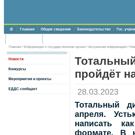
Главная
Общие сведения
Законодательство
Гос. учре
Торги и аукционы
Противодействие коррупции
Главная
/
Информация о государственном органе
/
Актуальная информация
/
Нов
Тотальный
Новости
Конкурсы
пройдёт н
Мероприятия и проекты
ЕДДС сообщает
28.03.2023
Тотальный д
апреля. Уст
написать ка
формате. В 