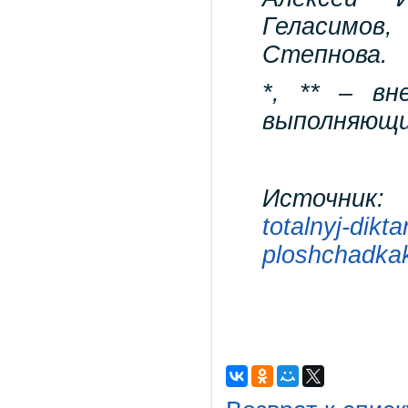
Геласимов
Степнова.
*, ** – вн
выполняющи
Источник
totalnyj-dikt
ploshchadkak