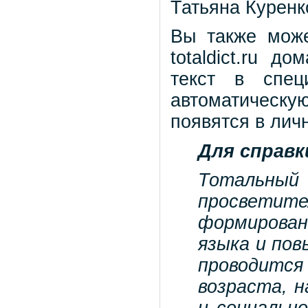
Татьяна Куренк
Вы также може
totaldict.ru д
текст в спец
автоматическую
появятся в лич
Для справк
Тотальный 
просветит
формирован
языка и по
проводится
возраста, н