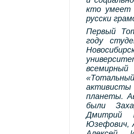
и социальн
кто умеет 
русски грам
Первый То
году студ
Новосиб
университ
всемирный
«Тотальн
активисты
планеты. А
были Заха
Дмитрий Б
Юзефович, А
Алексей 