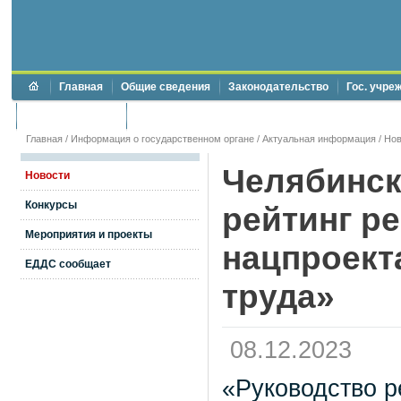
Главная
Общие сведения
Законодательство
Гос. учре
Торги и аукционы
Противодействие коррупции
Главная
/
Информация о государственном органе
/
Актуальная информация
/
Нов
Челябинск
Новости
Конкурсы
рейтинг р
Мероприятия и проекты
нацпроект
ЕДДС сообщает
труда»
08.12.2023
«Руководство р