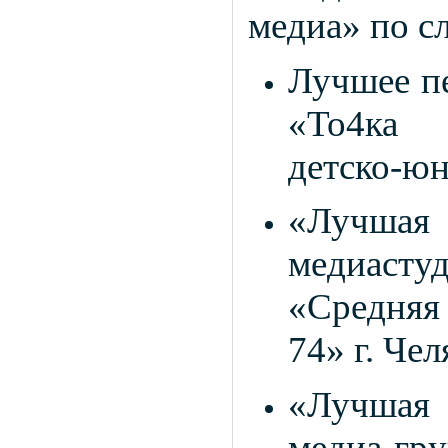
медиа» по с
Лучшее пе
«То4ка
детско‑юн
«Лучшая
медиаст
«Средняя
74» г. Чел
«Лучшая 
медиа‑г