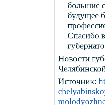
большие с
будущее б
профессие
Спасибо в
губернато
Новости губ
Челябинской
Источник:
h
chelyabinskoy
molodyozhnoy