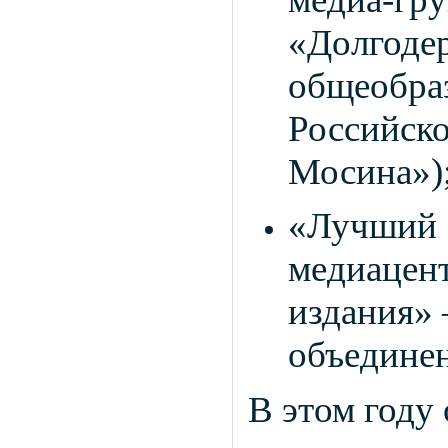
«Долг
общеобра
Российск
Мосина»)
«Лучши
медиацент
издания» 
объединен
В этом году