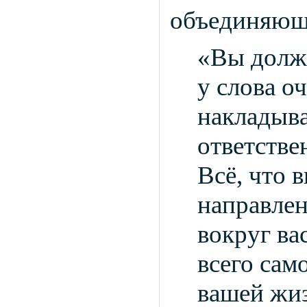
объединяюще
«Вы должн
у слова о
накладыв
ответстве
Всё, что 
направлен
вокруг ва
всего сам
вашей жиз