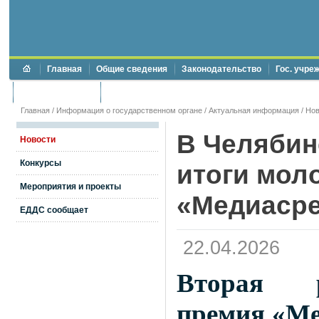
Главная
Общие сведения
Законодательство
Гос. учре
Торги и аукционы
Противодействие коррупции
Главная
/
Информация о государственном органе
/
Актуальная информация
/
Нов
В Челябин
Новости
Конкурсы
итоги мол
Мероприятия и проекты
«Медиаср
ЕДДС сообщает
22.04.2026
Вторая р
премия «Ме