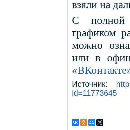
взяли на да
С полной 
графиком р
можно озна
или в офиц
«ВКонтакте
Источник:
htt
id=11773645