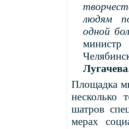
творчест
людям п
одной бо
министр
Челяби
Лугачева
Площадка ми
несколько 
шатров спец
мерах соци