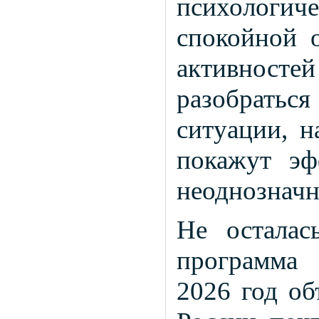
психолог
спокойной о
активнос
разобрат
ситуации, н
покажут эф
неоднозначн
Не осталас
программа 
2026 год об