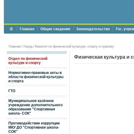
Главная
Общие сведения
Законодательство
Гос. учре
Главная
/
Город
/
Комитет по физической культуре, спорту и туризму
Физическая культура и 
Отдел по физической
культуре и спорту
Нормативно-правовые акты в
области физической культуры
и спорта
ГТО
Муниципальное казённое
учреждение дополнительного
образования "Спортивная
школа- СОК"
Противодействие коррупции
МКУ ДО "Спортивная школа-
СОК"