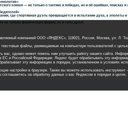
еннолетие»
кого хоккея — не только о тактике и победах, но и об ошибках, поисках и 
обедителей»
ании, где спортивная дуэль превращается в испытание духа, а эполеты и
те не только физическую форму, но и силу духа!
авляемый компанией ООО «ЯНДЕКС», 119021, Россия, Москва, ул. Л. Тол
е текстовые файлы, размещаемые на компьютере пользователей с целью 
 вас, однако может помочь нам улучшить работу нашего сайта. Информ
 в ЕС и Российской Федерации. Яндекс будет обрабатывать эту информа
 обрабатывает эту информацию в порядке, установленном в условиях исп
ие настройки в браузере. Также вы можете использовать инструмент — ht
вы соглашаетесь на обработку данных о вас Яндексом в порядке и целях,
© 2001-2010 «Битрикс», «1С-Бит