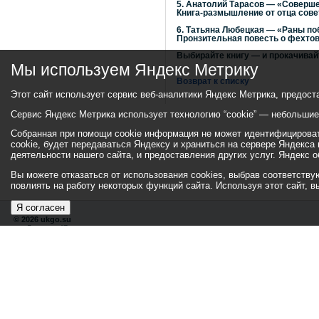
5. Анатолий Тарасов — «Соверш
Книга-размышление от отца советс
6. Татьяна Любецкая — «Раны п
Пронзительная повесть о фехтов
Выбирайте книгу — и прокачивай
Мы используем Яндекс Метрику
Возврат к списку
Этот сайт использует сервис веб-аналитики Яндекс Метрика, предост
Сервис Яндекс Метрика использует технологию “cookie” — небольши
Собранная при помощи cookie информация не может идентифицировать
cookie, будет передаваться Яндексу и храниться на сервере Яндекса
деятельности нашего сайта, и предоставления других услуг. Яндекс
Вы можете отказаться от использования cookies, выбрав соответствующ
повлиять на работу некоторых функций сайта. Используя этот сайт, 
Я согласен
© 2026 ukgo.su
ул. Ленина, 47а
тел.: +7 (351-67) 2-52-34
Эл. почта:
adm-pressa@yandex.ru
Хиты
109845039
16622
Посетители
29342411
3711
154