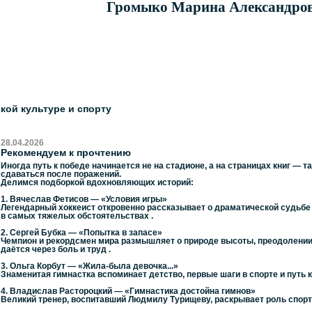
Громыко Марина Александро
кой культуре и спорту
28.04.2026
Рекомендуем к прочтению
Иногда путь к победе начинается не на стадионе, а на страницах книг — т
сдаваться после поражений.
Делимся подборкой вдохновляющих историй:
1. Вячеслав Фетисов — «Условия игры»
Легендарный хоккеист откровенно рассказывает о драматической судьбе с
в самых тяжелых обстоятельствах .
2. Сергей Бубка — «Попытка в запасе»
Чемпион и рекордсмен мира размышляет о природе высоты, преодолении 
даётся через боль и труд .
3. Ольга Корбут — «Жила-была девочка...»
Знаменитая гимнастка вспоминает детство, первые шаги в спорте и путь 
4. Владислав Растороцкий — «Гимнастика достойна гимнов»
Великий тренер, воспитавший Людмилу Турищеву, раскрывает роль спорти