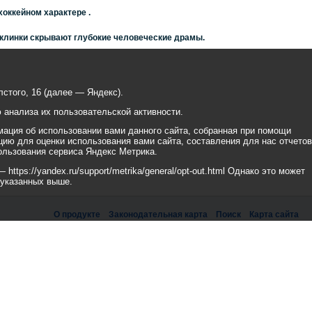
хоккейном характере .
 клинки скрывают глубокие человеческие драмы.
стого, 16 (далее — Яндекс).
анализа их пользовательской активности.
ация об использовании вами данного сайта, собранная при помощи
цию для оценки использования вами сайта, составления для нас отчетов
ользования сервиса Яндекс Метрика.
tps://yandex.ru/support/metrika/general/opt-out.html Однако это может
 указанных выше.
О продукте
Законодательная карта
Поиск
Карта сайта
рикс» Работает на
«1С-БИТРИКС: Официальный сайт государственной организации»