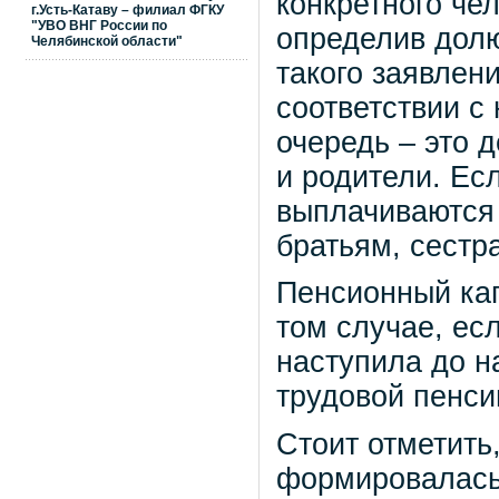
конкретного че
г.Усть-Катаву – филиал ФГКУ
"УВО ВНГ России по
определив долю
Челябинской области"
такого заявлен
соответствии с
очередь – это д
и родители. Есл
выплачиваются
братьям, сестр
Пенсионный кап
том случае, ес
наступила до н
трудовой пенси
Стоит отметить
формировалась