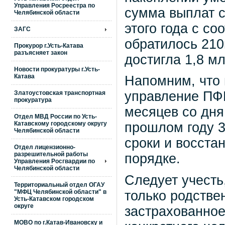
Управления Росреестра по
сумма выплат с
Челябинской области
этого года с с
ЗАГС
обратилось 21
Прокурор г.Усть-Катава
разъясняет закон
достигла 1,8 мл
Новости прокуратуры г.Усть-
Катава
Напомним, что 
управление ПФР
Златоустовская транспортная
прокуратура
месяцев со дня
Отдел МВД России по Усть-
Катавскому городскому округу
прошлом году 
Челябинской области
сроки и восста
Отдел лицензионно-
разрешительной работы
порядке.
Управления Росгвардии по
Челябинской области
Следует учесть
Территориальный отдел ОГАУ
только родстве
"МФЦ Челябинской области" в
Усть-Катавском городском
округе
застрахованное
МОВО по г.Катав-Ивановску и