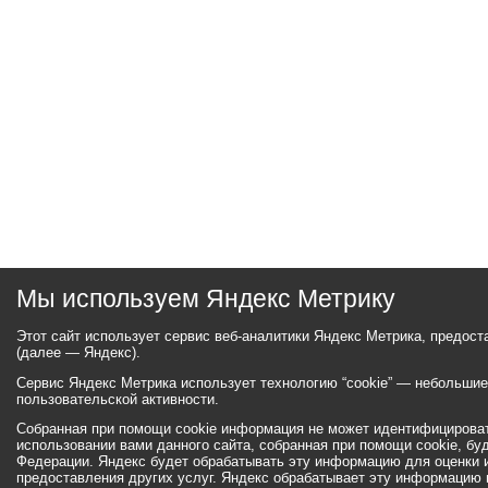
Мы используем Яндекс Метрику
Этот сайт использует сервис веб-аналитики Яндекс Метрика, предос
(далее — Яндекс).
Сервис Яндекс Метрика использует технологию “cookie” — небольши
пользовательской активности.
Собранная при помощи cookie информация не может идентифицироват
использовании вами данного сайта, собранная при помощи cookie, бу
Федерации. Яндекс будет обрабатывать эту информацию для оценки ис
предоставления других услуг. Яндекс обрабатывает эту информацию 