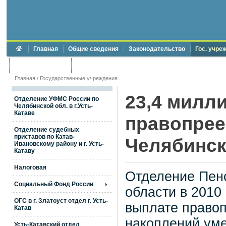
Главная
Общие сведения
Законодательство
Гос. учре
Торги и аукционы
Противодействие коррупции
Главная
/
Государственные учреждения
23,4 милл
Отделение УФМС России по
Челябинской обл. в г.Усть-
Катаве
правопре
Отделение судебных
приставов по Катав-
Челябинск
Ивановскому району и г. Усть-
Катаву
Налоговая
Отделение Пен
Социальный Фонд России
области в 2010
ОГС в г. Златоуст отдел г. Усть-
выплате право
Катав
накоплений ум
Усть-Катавский отдел