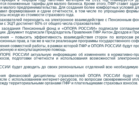
вующих в текущем году льготных категорий на 2012 год планируется д
ся пониженные тарифы для малого бизнеса. Кроме этого, ПФР ставит задач
о и малого предпринимательства. Для создания более комфортных условий д
вил формирования и сдачи отчетности, в том числе по упрощению формы
сы исходя из стоимости страхового года.
рахователей переходить на электронное взаимодействие с Пенсионным фондо
 с ЭЦП достигнет 60% от общего числа страхователей.
го заседания Пенсионный фонд и «ОПОРА РОССИИ» подписали соглашение 
ации. Документ подписали Председатель Правления ПФР Антон Дроздов и 
ения – повысить эффективность взаимодействия сторон по вопросам ре
сионных прав, а так же в части реализации программы государственного с
ения совместной работы, в рамках которой ПФР и ОПОРА РОССИИ будут про
ционную и консультационную помощь.
ОПОРЕ РОССИИ актуальную информацию об изменениях в нормативно-прав
осов, подготовки отчетности и использования возможностей электронно
СИИ будет доводить до своих региональных отделений всю необходимую 
ния финансовой дисциплины страхователей ОПОРА РОССИИ будет про
числе с использованием интернет-ресурсов, по вопросам своевременной уп
ежду территориальными органами ПФР и плательщиками страховых взносов.