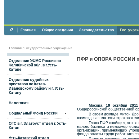
Главная
Общие сведения
Законодательство
Гос. учре
Главная
/
Государственные учреждения
ПФР и ОПОРА РОССИИ по
Отделение УФМС России по
Челябинской обл. в г.Усть-
Катаве
Отделение судебных
приставов по Катав-
Ивановскому району и г. Усть-
Катаву
Налоговая
Москва, 19 октября 2011
Общероссийской общественной ор
Социальный Фонд России
В своем докладе Антон Дро
возмездные платежи страхователя
Глава ПФР сообщил, что в 
ОГС в г. Златоуст отдел г. Усть-
малого бизнеса и некоммерческих
Катав
организаций, применяющих упрош
фонда оплаты труда работника св
Усть-Катавский отдел