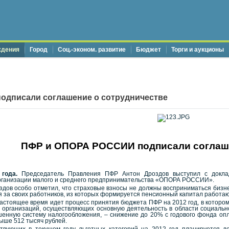
ждения
Город
Соц.-эконом. развитие
Бюджет
Торги и аукционы
дписали соглашение о сотрудничестве
ПФР и ОПОРА РОССИИ подписали соглаше
 года.
Председатель Правления ПФР Антон Дроздов выступил с докла
ганизации малого и среднего предпринимательства «ОПОРА РОССИИ».
здов особо отметил, что страховые взносы не должны восприниматься бизне
 за своих работников, из которых формируется пенсионный капитал работа
настоящее время идет процесс принятия бюджета ПФР на 2012 год, в которо
 организаций, осуществляющих основную деятельность в области социальн
енную систему налогообложения, – снижение до 20% с годового фонда опл
ыше 512 тысяч рублей.