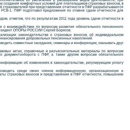
ополнительное их увеличение и расширение видов деятельности, при
у создания комфортных условий для плательщиков страховых взносов, в
ля страхователей при представлении отчетности в ПФР разрабатываются
 РСВ-1. ПФР подготовил предложения по отмене сдачи отчетности для
м, отметив, что по результатам 2011 года уровень сдачи отчетности в
о взаимодействии по вопросам развития обязательного пенсионного
Президент ОПОРЫ РОССИИ Сергей Борисов.
ализации законодательства о страховых взносов, об индивидуальном
офинансирования добровольных пенсионных накоплений.
водить совместные заседания, семинары и конференции, оказывать друг
овых актах, справочные и разъяснительные материалы по вопросам
го документооборота с ПФР, а также другим вопросам обязательного
информацию об изменениях в законодательстве, регулирующем уплату
водить среди своих членов информационную, организационную и
латы страховых взносов и представления в ПФР отчетности, повышению