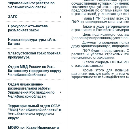
Помимо сохранения сущест
Управления Росреестра по
осуществлении которых применяют
Челябинской области
том числе для субъектов среднег
предложения по оптимизации пра
страхователей, уплачивающих взно
ЗАГС
Глава ПФР призвал всех ст
ПФР по защищенным каналам связи
Прокурор г.Усть-Катава
Также в ходе сегодняшне
разъясняет закон
страхования в Российской Федер
Цель подписанного соглаш
(персонифицированном) учете пен
Новости прокуратуры г.Усть-
Документ определяет полож
Катава
другу организационную, информа
ПФР будет представлять 
Златоустовская транспортная
расчета и уплаты страховых взн
прокуратура
пенсионного страхования.
В свою очередь ОПОРА РОС
страховых взносов.
Отдел МВД России по Усть-
Кроме этого для повыше
Катавскому городскому округу
разъяснительную работу, в том 
Челябинской области
эффективности взаимодействия м
Отдел лицензионно-
разрешительной работы
Управления Росгвардии по
Челябинской области
Территориальный отдел ОГАУ
"МФЦ Челябинской области" в
Усть-Катавском городском
округе
МОВО по г.Катав-Ивановску и