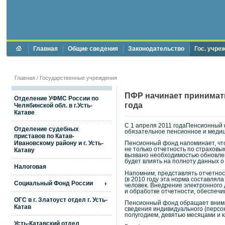
Главная
Общие сведения
Законодательство
Гос. учре
Главная
/
Государственные учреждения
ПФР начинает принимать
Отделение УФМС России по
года
Челябинской обл. в г.Усть-
Катаве
С 1 апреля 2011 годаПенсионный
Отделение судебных
обязательное пенсионное и медици
приставов по Катав-
Ивановскому району и г. Усть-
Пенсионный фонд напоминает, что 
не только отчетность по страхов
Катаву
вызвано необходимостью обновлен
будет влиять на полноту данных 
Налоговая
Напомним, представлять отчетнос
(в 2010 году эта норма составлял
Социальный Фонд России
человек. Внедрение электронного
и обработке отчетности, обеспеч
ОГС в г. Златоуст отдел г. Усть-
Пенсионный фонд обращает вниман
Катав
сведения индивидуального (перс
полугодием, девятью месяцами и к
Усть-Катавский отдел