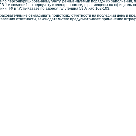
в по персонифицированному учету, рекомендуемый порядок их заполнения, п
В-1 и сведений по персучету в электронном виде размещены на официально
ии ПФ в г.Усть-Катаве по адресу : ул.Ленина 59 А ,каб.102-103.
ахователям не откладывать подготовку отчетности на последний день и пре
тавления отчетности, законодательство предусматривает применение штраф