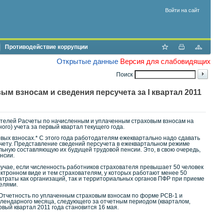
Войти на сайт
Противодействие коррупции
Открытые данные
Версия для слабовидящих
Поиск
м взносам и сведения персучета за I квартал 2011
телей Расчеты по начисленным и уплаченным страховым взносам на
го) учета за первый квартал текущего года.
овых взносах.* С этого года работодателям ежеквартально надо сдавать
чету. Представление сведений персучета в ежеквартальном режиме
ьную составляющую их будущей трудовой пенсии. Это, в свою очередь,
нсии.
учае, если численность работников страхователя превышает 50 человек
ектронном виде и тем страхователям, у которых работают менее 50
траты как организаций, так и территориальных органов ПФР при приеме
елями.
 Отчетность по уплаченным страховым взносам по форме РСВ-1 и
алендарного месяца, следующего за отчетным периодом (кварталом,
вый квартал 2011 года становится 16 мая.