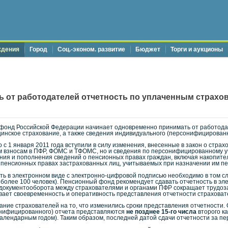
ждения
Город
Соц.-эконом. развитие
Бюджет
Торги и аукционы
 от работодателей отчетность по уплаченным страховы
 фонд Российской Федерации начинает одновременно принимать от работода
нское страхование, а также сведения индивидуального (персонифицированно
с 1 января 2011 года вступили в силу изменения, внесенные в закон о страх
ым взносам в ПФР, ФОМС и ТФОМС, но и сведения по персонифицированному у
ия и пополнения сведений о пенсионных правах граждан, включая накопител
о пенсионных правах застрахованных лиц, учитываемых при назначении им пе
ть в электронном виде с электронно-цифровой подписью необходимо в том сл
а более 100 человек). Пенсионный фонд рекомендует сдавать отчетность в эл
 документооборота между страхователями и органами ПФР сокращает трудоза
ивает своевременность и оперативность представления отчетности страховат
ие страхователей на то, что изменились сроки представления отчетности.
онифицированного) отчета представляются
не позднее 15-го числа
второго к
алендарным годом). Таким образом, последней датой сдачи отчетности за пер