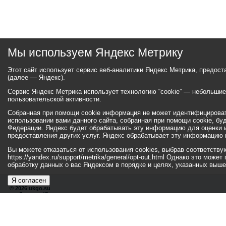
Мы используем Яндекс Метрику
Этот сайт использует сервис веб-аналитики Яндекс Метрика, предос
(далее — Яндекс).
Сервис Яндекс Метрика использует технологию “cookie” — небольши
пользовательской активности.
Собранная при помощи cookie информация не может идентифицироват
использовании вами данного сайта, собранная при помощи cookie, бу
Федерации. Яндекс будет обрабатывать эту информацию для оценки ис
предоставления других услуг. Яндекс обрабатывает эту информацию 
Вы можете отказаться от использования cookies, выбрав соответств
https://yandex.ru/support/metrika/general/opt-out.html Однако это мо
обработку данных о вас Яндексом в порядке и целях, указанных выше
Я согласен
© 2026 ukgo.su
ул. Ленина, 47а
тел.: +7 (351-67) 2-52-34
Эл. почта:
adm-pressa@yandex.ru
© 2001-2010 «Би