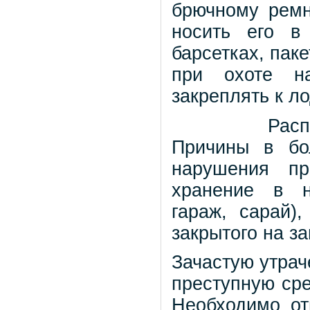
брючному ремн
носить его в
барсетках, пак
при охоте н
закреплять к л
Распростра
Причины в б
нарушения пр
хранение в н
гараж, сарай)
закрытого на з
Зачастую утрач
преступную сре
Необходимо от