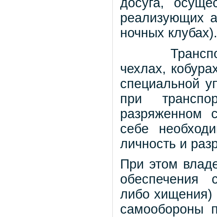
досуга, осущ
реализующих а
ночных клубах)
Транспортир
чехлах, кобура
специальной у
при транспо
разряженном с
себе необход
личность и раз
При этом влад
обеспечения 
либо хищения) 
самообороны п