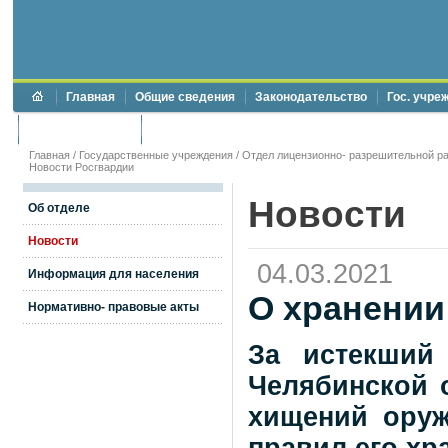
Главная
Общие сведения
Законодательство
Гос. учре
Торги и аукционы
Противодействие коррупции
Главная
/
Государственные учреждения
/
Отдел лицензионно- разрешительной ра
Новости Росгвардии
Новости
Об отделе
Новости
04.03.2021
Информация для населения
О хранении
Нормативно- правовые акты
За истекший
Челябинской 
хищений оруж
правил его хр