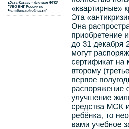
г.Усть-Катаву – филиал ФГКУ
«квартирные» к
"УВО ВНГ России по
Челябинской области"
Эта «антикризи
Она распростра
приобретение и
до 31 декабря 
могут распоря
сертификат на 
второму (третье
первое полугод
распоряжение 
улучшение жил
средства МСК и
ребёнка, то не
вами учебное з