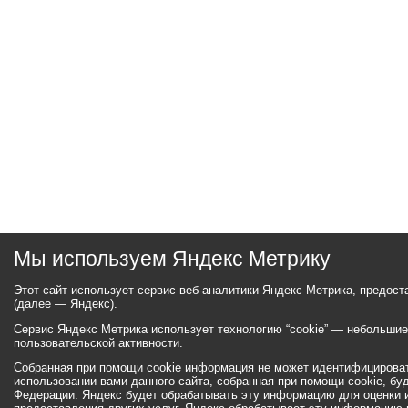
Мы используем Яндекс Метрику
Этот сайт использует сервис веб-аналитики Яндекс Метрика, предос
(далее — Яндекс).
Сервис Яндекс Метрика использует технологию “cookie” — небольши
пользовательской активности.
Собранная при помощи cookie информация не может идентифицироват
использовании вами данного сайта, собранная при помощи cookie, бу
Федерации. Яндекс будет обрабатывать эту информацию для оценки ис