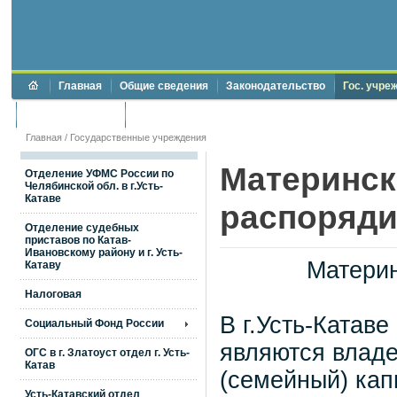
Главная
Общие сведения
Законодательство
Гос. учре
Торги и аукционы
Противодействие коррупции
Главная
/
Государственные учреждения
Материнск
Отделение УФМС России по
Челябинской обл. в г.Усть-
Катаве
распоряд
Отделение судебных
приставов по Катав-
Ивановскому району и г. Усть-
Матери
Катаву
Налоговая
В г.Усть-Катав
Социальный Фонд России
являются владе
ОГС в г. Златоуст отдел г. Усть-
Катав
(семейный) кап
Усть-Катавский отдел