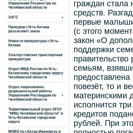
граждан стала 
Управления Росреестра по
Челябинской области
средств. Разга
ЗАГС
первые малыши-
Прокурор г.Усть-Катава
(с этого момен
разъясняет закон
закон «О допол
Новости прокуратуры г.Усть-
Катава
поддержки семе
Златоустовская транспортная
правительство 
прокуратура
семьям, взявш
Отдел МВД России по Усть-
Катавскому городскому округу
предоставлена 
Челябинской области
повезёт, то и в
Отдел лицензионно-
разрешительной работы
материнскими д
Управления Росгвардии по
Челябинской области
исполнится три
Территориальный отдел ОГАУ
кредитов подан
"МФЦ Челябинской области" в
Усть-Катавском городском
рублей. При эт
округе
полностью пог
МОВО по г.Катав-Ивановску и