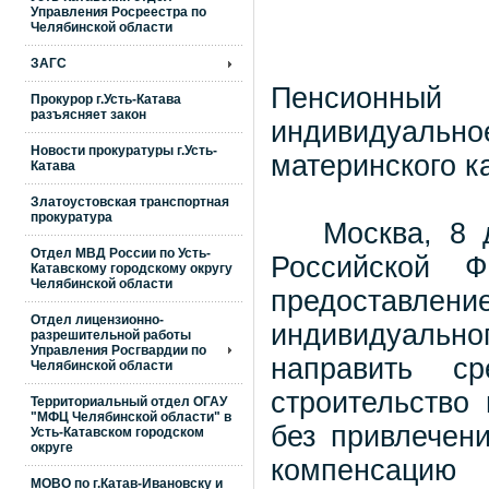
Управления Росреестра по
Челябинской области
ЗАГС
Пенсионный
Прокурор г.Усть-Катава
разъясняет закон
индивидуальн
Новости прокуратуры г.Усть-
материнского к
Катава
Златоустовская транспортная
прокуратура
Москва, 8 де
Отдел МВД России по Усть-
Российской Ф
Катавскому городскому округу
Челябинской области
предоставлени
Отдел лицензионно-
индивидуально
разрешительной работы
Управления Росгвардии по
направить ср
Челябинской области
строительство
Территориальный отдел ОГАУ
"МФЦ Челябинской области" в
без привлечени
Усть-Катавском городском
округе
компенсацию
МОВО по г.Катав-Ивановску и