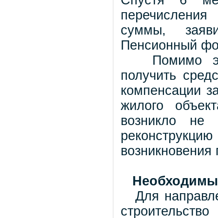
Спустя 6 ме
перечисления
суммы, заяв
Пенсионный фо
Помимо этог
получить средс
компенсации за
жилого объек
возникло не
реконструкцию
возникновения 
Необходимые
Для направлен
строительство