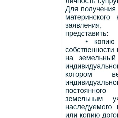
личность супруг
Для получения
материнского
заявления,
представить:
• копию док
собственности 
на земельный
индивидуальн
котором ве
индивидуальног
постоянного 
земельным у
наследуемого 
или копию дого