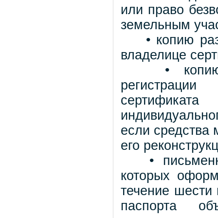
или право безв
земельным уча
• копию разр
владелице серт
• копию сви
регистрации
сертификат
индивидуальног
если средства 
его реконструк
• письменное
которых оформ
течение шести 
паспорта об