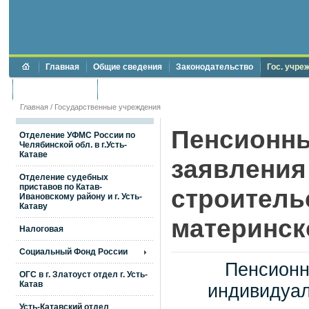
Главная
Общие сведения
Законодательство
Гос. учре
Торги и аукционы
Противодействие коррупции
Главная
/
Государственные учреждения
Пенсионн
Отделение УФМС России по
Челябинской обл. в г.Усть-
Катаве
заявления
Отделение судебных
приставов по Катав-
строительс
Ивановскому району и г. Усть-
Катаву
материнск
Налоговая
Социальный Фонд России
Пенсионн
ОГС в г. Златоуст отдел г. Усть-
Катав
индивидуал
Усть-Катавский отдел