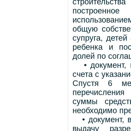
строительст
построенно
использование
общую собстве
супруга, детей 
ребенка и по
долей по согл
• документ, п
счета с указан
Спустя 6 ме
перечисления
суммы средст
необходимо пр
• документ, в
выдачу разре