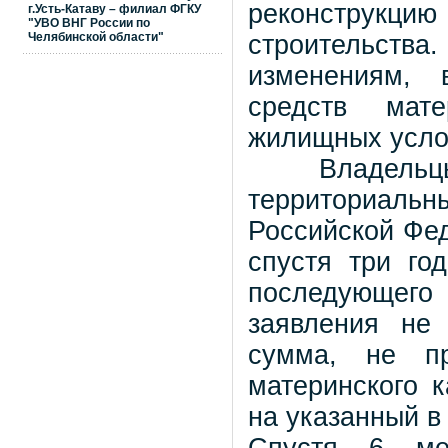
реконструкцию
г.Усть-Катаву – филиал ФГКУ
"УВО ВНГ России по
Челябинской области"
строительств
изменениям, 
средств мат
жилищных усло
Владельцы с
территориал
Российской Фе
спустя три го
последующего
заявления не
сумма, не п
материнского к
на указанный в 