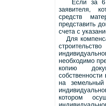
Если за 6 ме
заявителя, к
средств мате
представить до
счета с указани
Для компенсац
строительст
индивидуаль
необходимо пре
копию доку
собственности 
на земельный
индивидуальн
котором осущ
индивидуальног