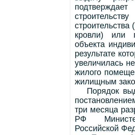
подтверждае
строительству
строительства 
кровли) или 
объекта индиви
результате ко
увеличилась н
жилого помещен
жилищным зако
Порядок выдач
постановление
три месяца раз
РФ Министер
Российской Фе