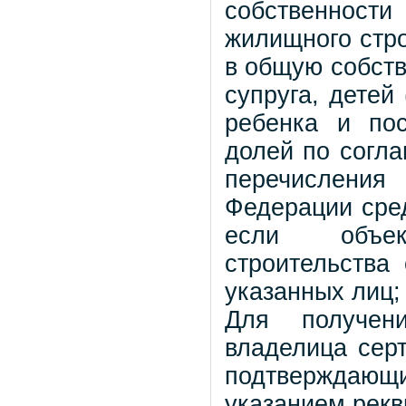
собственност
жилищного стро
в общую собств
супруга, детей 
ребенка и по
долей по согл
перечислени
Федерации сред
если объек
строительства
указанных лиц;
Для получени
владелица серт
подтверждающ
указанием рекв