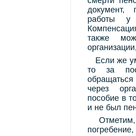
смерти пен
документ, 
работы у
Компенсаци
также мо
организации
Если же ум
то за пос
обращаться 
через орг
пособие в т
и не был пе
Отметим, ч
погребени