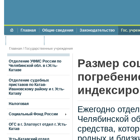
Главная
Общие сведения
Законодательство
Гос. учре
Торги и аукционы
Противодействие коррупции
Главная
/
Государственные учреждения
Размер со
Отделение УФМС России по
Челябинской обл. в г.Усть-
Катаве
погребени
Отделение судебных
приставов по Катав-
индексиро
Ивановскому району и г. Усть-
Катаву
Налоговая
Ежегодно отде
Социальный Фонд России
Челябинской о
ОГС в г. Златоуст отдел г. Усть-
средства, кото
Катав
родных и близк
Усть-Катавский отдел