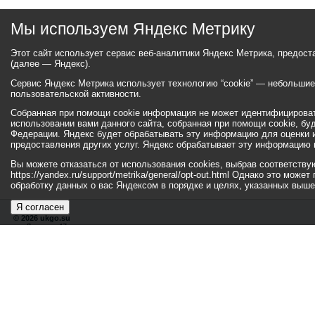
Мы используем Яндекс Метрику
Этот сайт использует сервис веб-аналитики Яндекс Метрика, предос
(далее — Яндекс).
Сервис Яндекс Метрика использует технологию “cookie” — небольши
пользовательской активности.
Собранная при помощи cookie информация не может идентифицироват
использовании вами данного сайта, собранная при помощи cookie, бу
Федерации. Яндекс будет обрабатывать эту информацию для оценки ис
предоставления других услуг. Яндекс обрабатывает эту информацию 
Вы можете отказаться от использования cookies, выбрав соответств
https://yandex.ru/support/metrika/general/opt-out.html Однако это мо
обработку данных о вас Яндексом в порядке и целях, указанных выше
Я согласен
© 2026 ukgo.su
ул. Ленина, 47а
тел.: +7 (351-67) 2-52-34
Эл. почта:
adm-pressa@yandex.ru
© 2001-2010 «Би
Хиты
110004456
176039
Посетители
29388356
49908
179