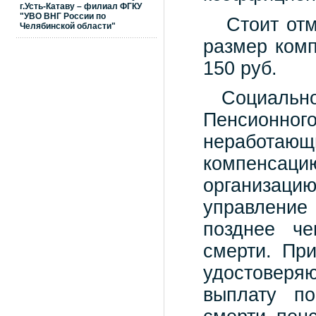
г.Усть-Катаву – филиал ФГКУ
"УВО ВНГ России по
Стоит отмет
Челябинской области"
размер комп
150 руб.
Социальное
Пенсионного
неработающ
компенса
организаци
управление
позднее ч
смерти. Пр
удостовер
выплату по