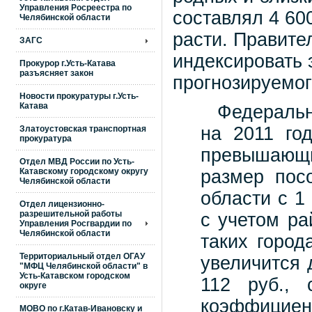
Управления Росреестра по
составлял 4 600
Челябинской области
расти. Правите
ЗАГС
индексировать 
Прокурор г.Усть-Катава
разъясняет закон
прогнозируемог
Новости прокуратуры г.Усть-
Катава
Федеральны
на 2011 го
Златоустовская транспортная
прокуратура
превышающи
Отдел МВД России по Усть-
Катавскому городскому округу
размер пос
Челябинской области
области с 1
Отдел лицензионно-
разрешительной работы
с учетом ра
Управления Росгвардии по
Челябинской области
таких город
Территориальный отдел ОГАУ
увеличится 
"МФЦ Челябинской области" в
Усть-Катавском городском
112 руб., 
округе
коэффициент
МОВО по г.Катав-Ивановску и