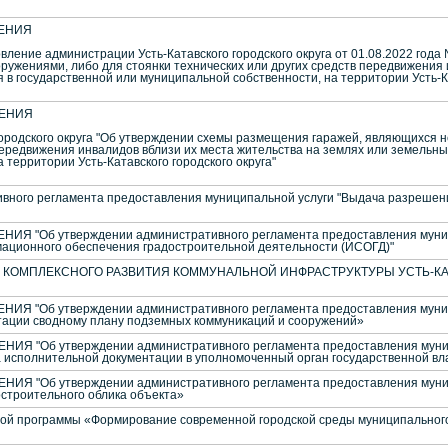
ЕНИЯ
вление администрации Усть-Катавского городского округа от 01.08.2022 год
ужениями, либо для стоянки технических или других средств передвижения и
 в государственной или муниципальной собственности, на территории Усть-Ка
ЕНИЯ
городского округа "Об утверждении схемы размещения гаражей, являющихся 
передвижения инвалидов вблизи их места жительства на землях или земельны
 территории Усть-Катавского городского округа"
ного регламента предоставления муниципальной услуги "Выдача разрешения
Я "Об утверждении административного регламента предоставления муниц
ационного обеспечения градостроительной деятельности (ИСОГД)"
КОМПЛЕКСНОГО РАЗВИТИЯ КОММУНАЛЬНОЙ ИНФРАСТРУКТУРЫ УСТЬ-КА
Я "Об утверждении административного регламента предоставления муниц
тации сводному плану подземных коммуникаций и сооружений»
Я "Об утверждении административного регламента предоставления муниц
а исполнительной документации в уполномоченный орган государственной вл
Я "Об утверждении административного регламента предоставления муниц
остроительного облика объекта»
 программы «Формирование современной городской среды муниципального о