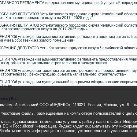
ВНОГО РЕГЛАМЕНТА предоставления муниципальной услуги «Утверждение 
НИЯ ДЕПУТАТОВ Усть-Катавского городского округа Челябинской области
-Катавского городского округа на 2017 - 2025 годы"
НИЯ ДЕПУТАТОВ Усть-Катавского городского округа Челябинской области
Катавского городского округа на 2017-2025 годы»
Я "Об утверждении административного регламента административный рег
чки учета собственника жилого помещения»
НИЯ ДЕПУТАТОВ Усть-Катавского городского округа Челябинской области "
Я "Об утверждении административного регламента предоставления мун
ввод объекта капитального строительства в эксплуатацию»
ИЯ "Об утверждении административного регламента предоставления му
строительство, реконструкцию объекта капитального строительства»
Я "Об утверждении муниципальной программы «Формирование современно
17 год»
онец
|
Все
авляемый компанией ООО «ЯНДЕКС», 119021, Россия, Москва, ул. Л. Тол
е текстовые файлы, размещаемые на компьютере пользователей с целью 
 вас, однако может помочь нам улучшить работу нашего сайта. Информ
 в ЕС и Российской Федерации. Яндекс будет обрабатывать эту информа
 обрабатывает эту информацию в порядке, установленном в условиях исп