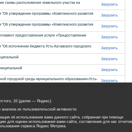
схемы расположения земельного участка на
Загрузить
 "Об утверждении программы «Комплексного развития
Загрузить
 "Об утверждении программы «Комплексного развития
Загрузить
ламент предоставления услуги «Предоставление
Загрузить
Об исполнении бюджета Усть-Катавского городского
Загрузить
иципальной
Загрузить
ниципальной
Загрузить
й городской среды муниципального образования«Усть-
Загрузить
стого, 16 (далее — Яндекс).
анализа их пользовательской активности.
ация об использовании вами данного сайта, собранная при помощи
цию для оценки использования вами сайта, составления для нас отчетов
ользования сервиса Яндекс Метрика.