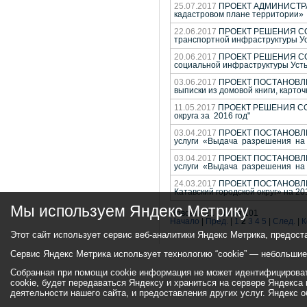
25.07.2017
ПРОЕКТ АДМИНИСТРАТИ
кадастровом плане территории»
22.06.2017
ПРОЕКТ РЕШЕНИЯ СОБРА
транспортной инфраструктуры Усть
20.06.2017
ПРОЕКТ РЕШЕНИЯ СОБРА
социальной инфраструктуры Усть-
03.06.2017
ПРОЕКТ ПОСТАНОВЛЕНИ
выписки из домовой книги, карто
11.05.2017
ПРОЕКТ РЕШЕНИЯ СОБРА
округа за 2016 год"
03.04.2017
ПРОЕКТ ПОСТАНОВЛЕНИ
услуги «Выдача разрешения на 
03.04.2017
ПРОЕКТ ПОСТАНОВЛЕН
услуги «Выдача разрешения на 
24.03.2017
ПРОЕКТ ПОСТАНОВЛЕНИ
Катавский городской округ» на 20
Мы используем Яндекс Метрику
Новости 21 - 40 из 101
Начало
|
Пред.
|
1
2
3
4
5
|
След.
|
К
Этот сайт использует сервис веб-аналитики Яндекс Метрика, предост
Сервис Яндекс Метрика использует технологию “cookie” — небольши
Собранная при помощи cookie информация не может идентифицировать
cookie, будет передаваться Яндексу и храниться на сервере Яндекса
деятельности нашего сайта, и предоставления других услуг. Яндекс