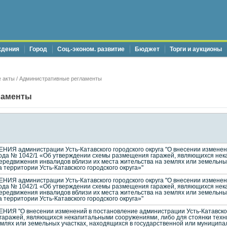
ждения
Город
Соц.-эконом. развитие
Бюджет
Торги и аукционы
 акты
/
Административные регламенты
ламенты
 администрации Усть-Катавского городского округа "О внесении изменени
2 года № 1042/1 «Об утверждении схемы размещения гаражей, являющихся не
передвижения инвалидов вблизи их места жительства на землях или земельны
 территории Усть-Катавского городского округа»"
 администрации Усть-Катавского городского округа "О внесении изменени
2 года № 1042/1 «Об утверждении схемы размещения гаражей, являющихся не
передвижения инвалидов вблизи их места жительства на землях или земельны
 территории Усть-Катавского городского округа»"
 "О внесении изменений в постановление администрации Усть-Катавского г
аражей, являющихся некапитальными сооружениями, либо для стоянки техни
емлях или земельных участках, находящихся в государственной или муниципа