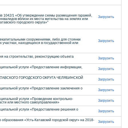
а № 1042/1 «Об утверждении схемы размещения гаражей,
Загрузить
нвалидов вблизи их места жительства на землях или
тавского городского округа»"
некапитальными сооружениями, либо для стоянки
Загрузить
х участках, находящихся в государственной или
 на строительство, реконструкцию объекта
Загрузить
ипальной услуги «Предоставление информации,
Загрузить
ТАВСКОГО ГОРОДСКОГО ОКРУГА ЧЕЛЯБИНСКОЙ
Загрузить
ипальной услуги «Предоставление заключения о
Загрузить
ипальной услуги «Проведение контрольно-
Загрузить
асти или местного самоуправления»
ипальной услуги «Предоставление решения о
Загрузить
бразования «Усть-Катавский городской округ» на 2018-
Загрузить