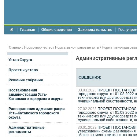
Главная
Общие сведения
Законодательство
Гос. учре
Главная
/
Нормотворчество
/
Нормативно-правовые акты
/
Нормативно-правовые
Административные рег
Устав Округа
Проекты устава
СВЕДЕНИЯ:
Решения собрания
Постановления
03.03.2023
ПРОЕКТ ПОСТАНОВЛЕНИЯ
городского округа от 01.08.202
администрации Усть-
технических или других средств 
Катавского городского округа
муниципальной собственности, на
Распоряжения администрации
27.02.2023
ПРОЕКТ ПОСТАНОВЛЕНИЯ
городского округа от 01.08.202
Усть-Катавского городского
технических или других средств 
округа
муниципальной собственности, на
Административные
30.01.2023
ПРОЕКТ ПОСТАНОВЛЕНИЯ
утверждении схемы размещения г
регламенты
вблизи их места жительства на з