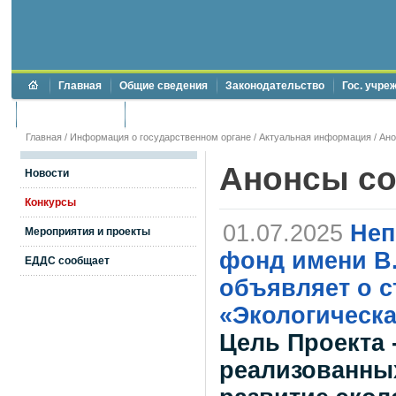
Главная
Общие сведения
Законодательство
Гос. учре
Торги и аукционы
Противодействие коррупции
Главная
/
Информация о государственном органе
/
Актуальная информация
/
Ан
Анонсы с
Новости
Конкурсы
01.07.2025
Неп
Мероприятия и проекты
фонд имени В.
ЕДДС сообщает
объявляет о с
«Экологическа
Цель Проекта 
реализованных