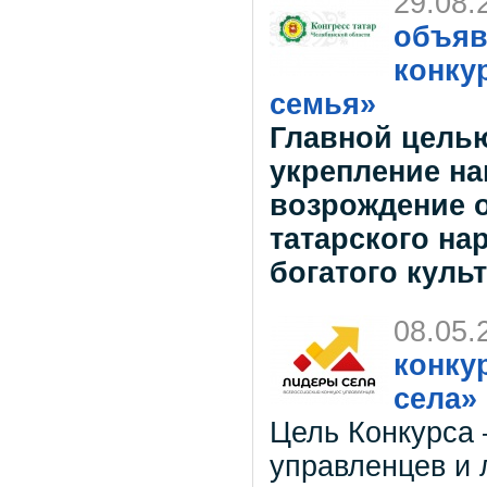
29.08.
объяв
конкур
семья»
Главной целью
укрепление н
возрождение о
татарского на
богатого куль
08.05.
конку
села»
Цель Конкурса 
управленцев и 