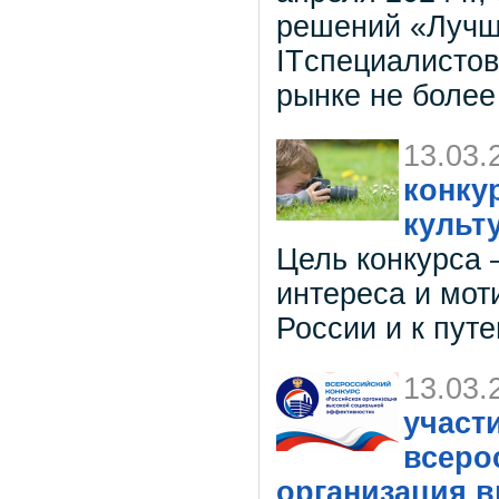
решений «Лучши
ITспециалистов
рынке не более
13.03.
конку
культ
Цель конкурса 
интереса и мот
России и к пут
13.03.
участ
всеро
организация 