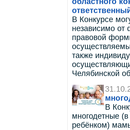
областного к
ответственный
В Конкурсе мог
независимо от 
правовой форм
осуществляемых
также индивид
осуществляющи
Челябинской о
31.10.
много
В Конк
многодетные (в
ребёнком) мамы