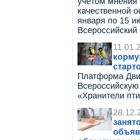
учётом мнения
качественной о
января по 15 ию
Всероссийский 
11.01.
корму
старт
Платформа Движ
Всероссийскую
«Хранители пт
28.12.
занят
объяв