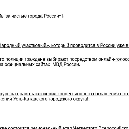
ы за чистые города России»!
ародный участковый», который проводится в России уже в
ого полиции граждане выбирают посредством онлайн-голос
 на официальных сайтах МВД России.
курс на право заключения концессионного соглашения в о
ния Усть-Катавского городского округа!
Москве состоится региональный этап Четвертого Всероссийск