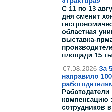
«Трактора»
С 11 по 13 авг
дня сменит х
гастрономичес
областная ун
выставка-ярма
производителе
площади 15 т
07.08.2026
За 
направило 100
работодателя
Работодатели
компенсацию з
сотрудников в