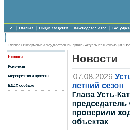
Главная
Общие сведения
Законодательство
Гос. учре
Торги и аукционы
Противодействие коррупции
Главная
/
Информация о государственном органе
/
Актуальная информация
/
Нов
Новости
Новости
Конкурсы
07.08.2026
Уст
Мероприятия и проекты
летний сезон
ЕДДС сообщает
Глава Усть-Ка
председатель 
проверили ход
объектах