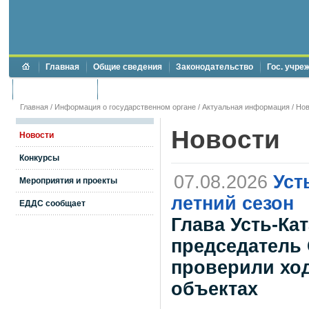
Главная
Общие сведения
Законодательство
Гос. учре
Торги и аукционы
Противодействие коррупции
Главная
/
Информация о государственном органе
/
Актуальная информация
/
Нов
Новости
Новости
Конкурсы
07.08.2026
Уст
Мероприятия и проекты
летний сезон
ЕДДС сообщает
Глава Усть-Ка
председатель 
проверили ход
объектах