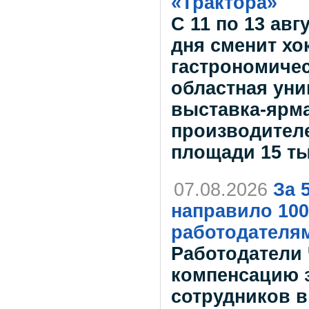
«Трактора»
С 11 по 13 авг
дня сменит х
гастрономичес
областная ун
выставка-ярма
производителе
площади 15 т
07.08.2026
За 
направило 100
работодателя
Работодатели
компенсацию з
сотрудников в