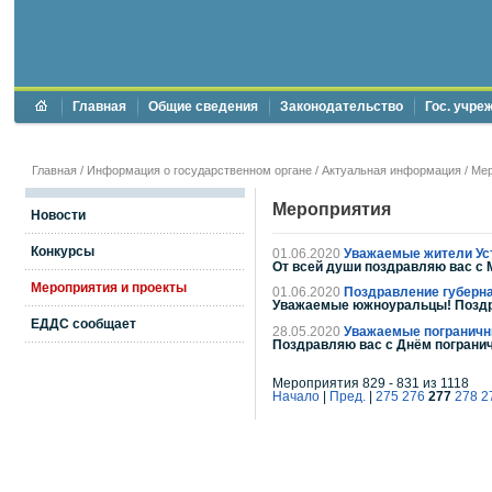
Главная
Общие сведения
Законодательство
Гос. учре
Главная
/
Информация о государственном органе
/
Актуальная информация
/
Мер
Мероприятия
Новости
Конкурсы
01.06.2020
Уважаемые жители Уст
От всей души поздравляю вас с
Мероприятия и проекты
01.06.2020
Поздравление губерна
Уважаемые южноуральцы! Поздр
ЕДДС сообщает
28.05.2020
Уважаемые пограничн
Поздравляю вас с Днём погранич
Мероприятия 829 - 831 из 1118
Начало
|
Пред.
|
275
276
277
278
2