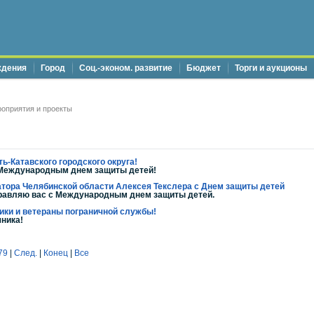
ждения
Город
Соц.-эконом. развитие
Бюджет
Торги и аукционы
оприятия и проекты
ь-Катавского городского округа!
 Международным днем защиты детей!
тора Челябинской области Алексея Текслера с Днем защиты детей
авляю вас с Международным днем защиты детей.
ики и ветераны пограничной службы!
ника!
79
|
След.
|
Конец
|
Все