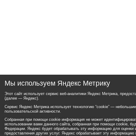
Мы используем Яндекс Метрику
Этот сайт использует сервис веб-аналитики Яндекс Метрика, предос
(далее — Яндекс).
Сервис Яндекс Метрика использует технологию “cookie” — небольши
пользовательской активности.
Собранная при помощи cookie информация не может идентифицироват
использовании вами данного сайта, собранная при помощи cookie, бу
Федерации. Яндекс будет обрабатывать эту информацию для оценки ис
предоставления других услуг. Яндекс обрабатывает эту информацию 