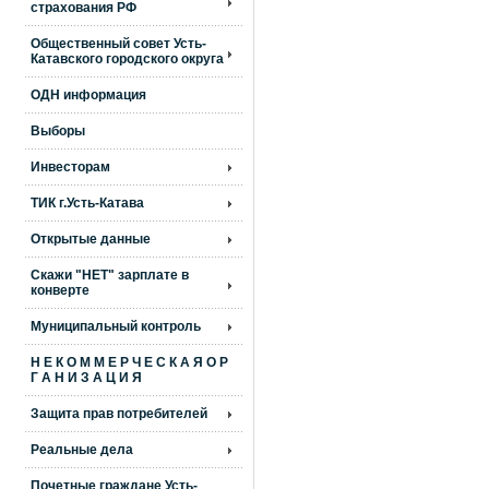
страхования РФ
Общественный совет Усть-
Катавского городского округа
ОДН информация
Выборы
Инвесторам
ТИК г.Усть-Катава
Открытые данные
Скажи "НЕТ" зарплате в
конверте
Муниципальный контроль
Н Е К О М М Е Р Ч Е С К А Я О Р
Г А Н И З А Ц И Я
Защита прав потребителей
Реальные дела
Почетные граждане Усть-