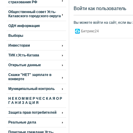
страхования РФ
Войти как пользователь
Общественный совет Усть-
Катавского городского округа
Вы можете войти на сайт, если вы
ОДН информация
Битрикс24
Выборы
Инвесторам
ТИК г.Усть-Катава
Открытые данные
Скажи "НЕТ" зарплате в
конверте
Муниципальный контроль
Н Е К О М М Е Р Ч Е С К А Я О Р
Г А Н И З А Ц И Я
Защита прав потребителей
Реальные дела
Почетные граждане Усть-