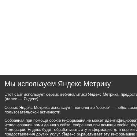
Мы используем Яндекс Метрику
Этот сайт использует сервис веб-аналитики Яндекс Метрика, предос
(далее — Яндекс).
Сервис Яндекс Метрика использует технологию “cookie” — небольши
пользовательской активности.
Собранная при помощи cookie информация не может идентифицироват
использовании вами данного сайта, собранная при помощи cookie, бу
Федерации. Яндекс будет обрабатывать эту информацию для оценки ис
предоставления других услуг. Яндекс обрабатывает эту информацию 