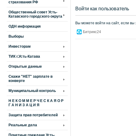
страхования РФ
Войти как пользователь
Общественный совет Усть-
Катавского городского округа
Вы можете войти на сайт, если вы
ОДН информация
Битрикс24
Выборы
Инвесторам
ТИК г.Усть-Катава
Открытые данные
Скажи "НЕТ" зарплате в
конверте
Муниципальный контроль
Н Е К О М М Е Р Ч Е С К А Я О Р
Г А Н И З А Ц И Я
Защита прав потребителей
Реальные дела
Почетные граждане Усть-