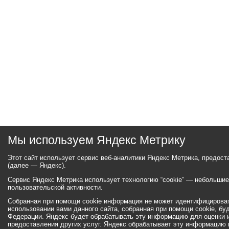
Мы используем Яндекс Метрику
Этот сайт использует сервис веб-аналитики Яндекс Метрика, предос
(далее — Яндекс).
Сервис Яндекс Метрика использует технологию “cookie” — небольши
пользовательской активности.
Собранная при помощи cookie информация не может идентифицироват
использовании вами данного сайта, собранная при помощи cookie, бу
Федерации. Яндекс будет обрабатывать эту информацию для оценки ис
предоставления других услуг. Яндекс обрабатывает эту информацию 