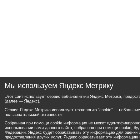
Мы используем Яндекс Метрику
Этот сайт использует сервис веб-аналитики Яндекс Метрика, предос
(далее — Яндекс).
Сервис Яндекс Метрика использует технологию “cookie” — небольши
пользовательской активности.
Собранная при помощи cookie информация не может идентифицироват
использовании вами данного сайта, собранная при помощи cookie, бу
Федерации. Яндекс будет обрабатывать эту информацию для оценки ис
предоставления других услуг. Яндекс обрабатывает эту информацию 