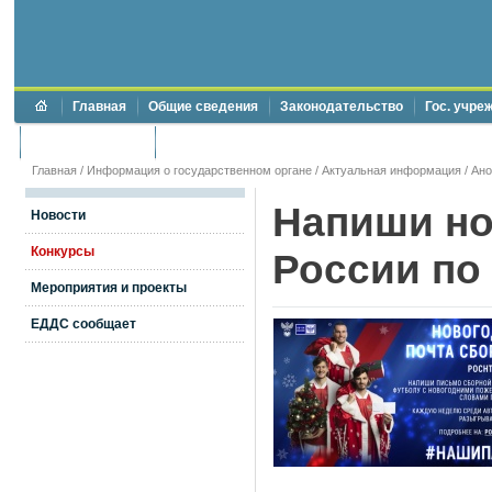
Главная
Общие сведения
Законодательство
Гос. учре
Торги и аукционы
Противодействие коррупции
Главная
/
Информация о государственном органе
/
Актуальная информация
/
Ан
Напиши но
Новости
Конкурсы
России по
Мероприятия и проекты
ЕДДС сообщает